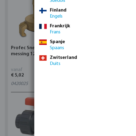
Suédois
Finland
Engels
Frankrijk
Frans
Spanje
Profec Snelkoppeling
Spaans
Hunter Regenautomaat
messing 12 bar slangtule
X-CORE Indoor
Zwitserland
Duits
vanaf
vanaf
€ 5,02
€ 95,80
0420025
4
varianten