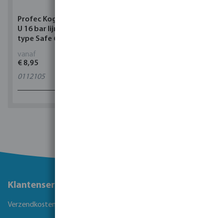
Profec Kogelkraan PVC-
Torsino Slang PVC
U 16 bar lijmmof grijs
geel/blauw type Torsino
type Safe 600
Plus
vanaf
vanaf
€ 8,95
€ 2,42
0112105
11
varianten
1 - 0 van 0 resultaten
Klantenservice
Verzendkosten