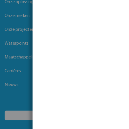
Onze oplossingen
Onze merken
Onze projecten
Waterpoints
Maatschappelijk verantwoord ondernemen
Carrières
Nieuws
Kies een ander land