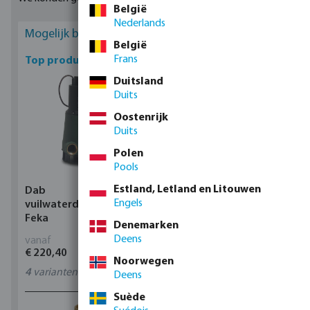
België
Nederlands
Mogelijk bent u geïnteresseerd
België
Frans
Top producten
Duitsland
Duits
Oostenrijk
Duits
Polen
Pools
Estland, Letland en Litouwen
Dab
Profec Kogelkraan
Engels
vuilwaterdompelpomp,
messing 25 bar
Feka
binnendraad type 100
Denemarken
Deens
vanaf
vanaf
€ 220,40
€ 14,19
Noorwegen
4
varianten
11
varianten
Deens
Suède