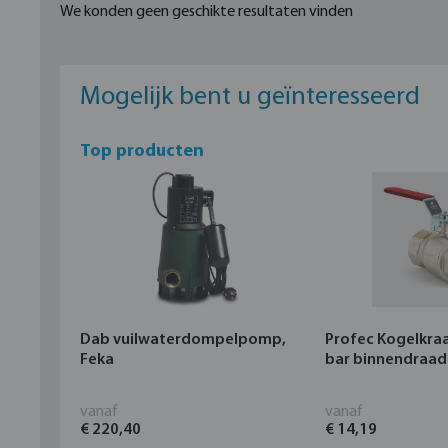
We konden geen geschikte resultaten vinden
Mogelijk bent u geïnteresseerd
Top producten
Dab vuilwaterdompelpomp,
Profec Kogelkra
Feka
bar binnendraad
vanaf
vanaf
€ 220,40
€ 14,19