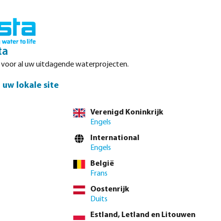
Inloggen
Winkelwagen
ta
r voor al uw uitdagende waterprojecten.
Datasheets
Waterpoints
Service
Contact
uw lokale site
Verenigd Koninkrijk
Engels
International
Engels
jze lekvrije
België
sh-fit fittingen
Frans
eedschap. De
Oostenrijk
e fittingen zijn
Duits
Estland, Letland en Litouwen