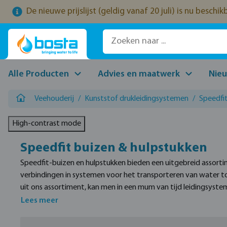
De nieuwe prijslijst (geldig vanaf 20 juli) is nu beschi
naar de hoofdinhoud
Ga naar de zoekopdracht
Ga naar de hoofdnavigatie
Alle Producten
Advies en maatwerk
Nie
Veehouderij
/
Kunststof drukleidingsystemen
/
Speedfit
High-contrast mode
Speedfit buizen & hulpstukken
Speedfit-buizen en hulpstukken bieden een uitgebreid assort
verbindingen in systemen voor het transporteren van water to
uit ons assortiment, kan men in een mum van tijd leidingsys
Speed fit fittingen zijn verkrijgbaar in diverse maten en zijn
Lees meer
gemaakt van wat POM een glad materiaal waardoor minder dr