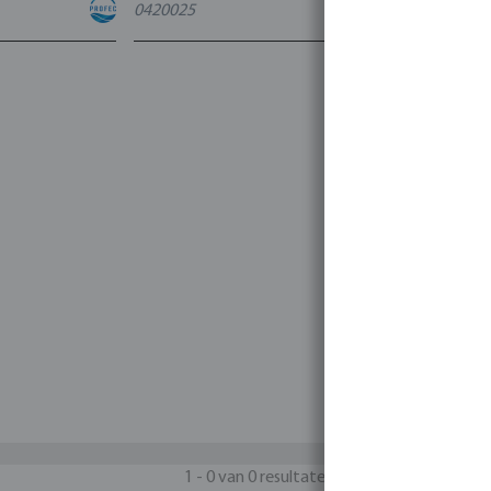
0420025
4
varianten
1 - 0 van 0 resultaten