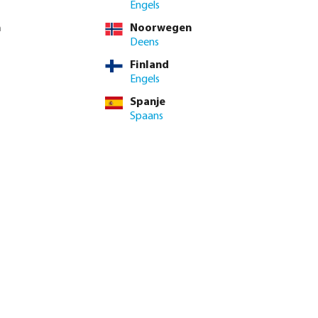
Engels
n
Noorwegen
Deens
Finland
Engels
Spanje
Spaans
genautomaat X-
Profec Kogelkraan PVC-U 16
or
bar lijmmof grijs type Safe 600
vanaf
€ 8,95