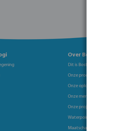
ogi
Over Bosta
egening
Dit is Bosta
g
Onze producten
Onze oplossingen
Onze merken
Onze projecten
Waterpoints
Maatschappelijk verantwoord 