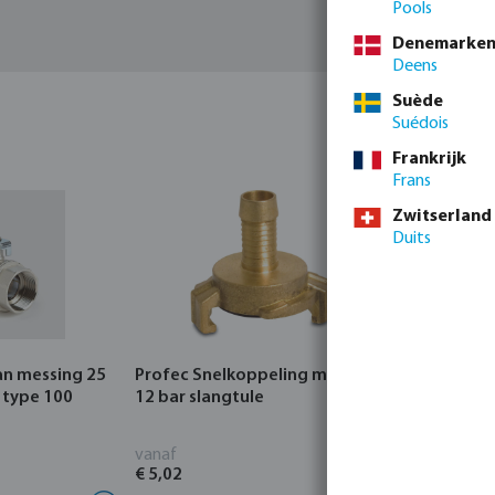
Pools
Denemarke
Deens
Suède
Suédois
Frankrijk
Frans
Zwitserland
Duits
an messing 25
Profec Snelkoppeling messing
Hunter Re
 type 100
12 bar slangtule
CORE Indo
vanaf
vanaf
€ 5,02
€ 95,80