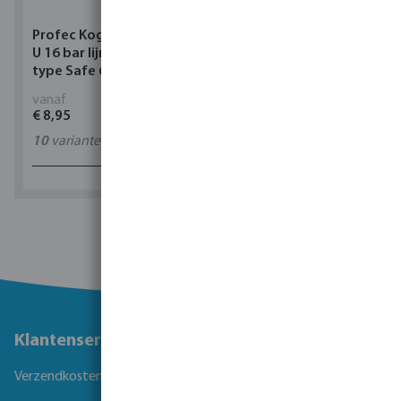
Profec Kogelkraan PVC-
Torsino Slang PVC
U 16 bar lijmmof grijs
geel/blauw type Torsino
type Safe 600
Plus
vanaf
vanaf
€ 8,95
€ 2,42
10
varianten
11
varianten
1 - 0 van 0 resultaten
Klantenservice
Verzendkosten