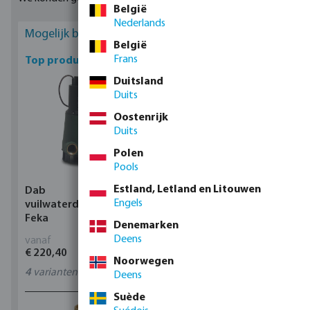
België
Nederlands
Mogelijk bent u geïnteresseerd
België
Frans
Top producten
Duitsland
Duits
Oostenrijk
Duits
Polen
Pools
Estland, Letland en Litouwen
Dab
Profec Kogelkraan
Engels
vuilwaterdompelpomp,
messing 25 bar
Feka
binnendraad type 100
Denemarken
Deens
vanaf
vanaf
€ 220,40
€ 14,19
Noorwegen
4
varianten
11
varianten
Deens
Suède