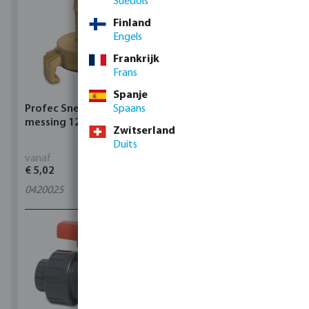
Suédois
Finland
Engels
Frankrijk
Frans
Spanje
Profec Snelkoppeling
Spaans
Hunter Regenautomaat
messing 12 bar slangtule
X-CORE Indoor
Zwitserland
Duits
vanaf
vanaf
€ 5,02
€ 95,80
0420025
4
varianten