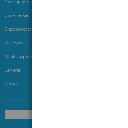
Onze oplossingen
Onze merken
Onze projecten
Waterpoints
Maatschappelijk verantwoord ondernemen
Carrières
Nieuws
Kies een ander land