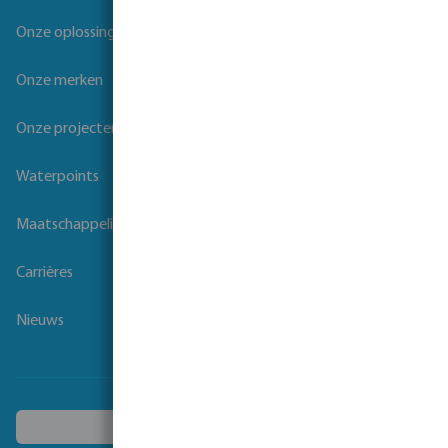
Onze oplossingen
Onze merken
Onze projecten
Waterpoints
Maatschappelijk verantwoord ondernemen
Carrières
Nieuws
Kies een ander land