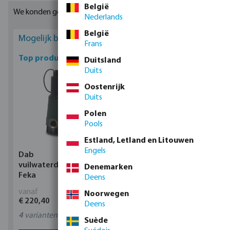
het systeem toestaan wanneer dit correct geïnstalleerd is. Een
België
We konden geen geschikte resultaten vinden
Nederlands
pijl op het huis geeft aan in welke richting de stroom wordt
toegestaan. In ons pakket vind u een breed scala aan kunststof
België
Mogelijk bent u geïnteresseerd
terugslagkleppen die geschikt zijn voor uw systeem.
Frans
Top producten
Duitsland
Duits
Oostenrijk
Duits
Polen
Pools
Estland, Letland en Litouwen
Engels
Dab
Profec Kogelkraan
vuilwaterdompelpomp,
messing 25 bar
Denemarken
Feka
binnendraad type 100
Deens
vanaf
vanaf
Noorwegen
€ 220,40
€ 14,19
Deens
4
varianten
11
varianten
Suède