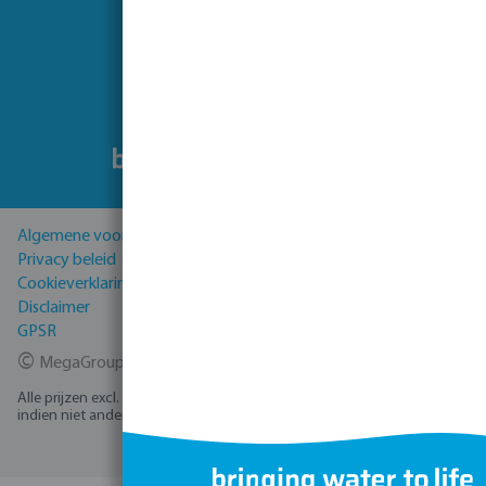
Volg ons
Algemene voorwaarden
Privacy beleid
Cookieverklaring
Disclaimer
GPSR
©
MegaGroup Trade 2026
Alle prijzen excl. BTW plus
verzendkosten
en eventuele bezorgkosten,
indien niet anders vermeld.