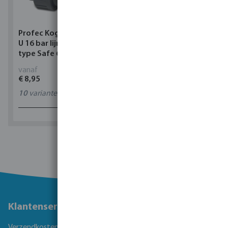
Profec Kogelkraan PVC-
Torsino Slang PVC
U 16 bar lijmmof grijs
geel/blauw type Torsino
type Safe 600
Plus
vanaf
vanaf
€ 8,95
€ 2,42
10
varianten
11
varianten
1 - 0 van 0 resultaten
Klantenservice
Verzendkosten