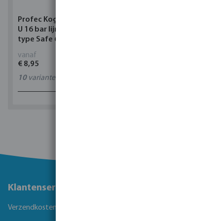
Profec Kogelkraan PVC-
Torsino Slang PVC
U 16 bar lijmmof grijs
geel/blauw type Torsino
type Safe 600
Plus
vanaf
vanaf
€ 8,95
€ 2,42
10
varianten
11
varianten
1 - 0 van 0 resultaten
Klantenservice
Verzendkosten