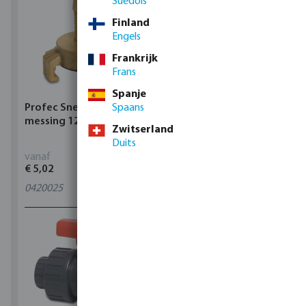
Suédois
Finland
Engels
Frankrijk
Frans
Spanje
Profec Snelkoppeling
Spaans
Hunter Regenautomaat
messing 12 bar slangtule
X-CORE Indoor
Zwitserland
Duits
vanaf
vanaf
€ 5,02
€ 95,80
0420025
4
varianten