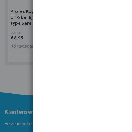
Profec Kogelkraan PVC-
Torsino Slang PVC
U 16 bar lijmmof grijs
geel/blauw type Torsino
type Safe 600
Plus
vanaf
vanaf
€ 8,95
€ 2,42
10
varianten
11
varianten
1 - 0 van 0 resultaten
Klantenservice
Verzendkosten