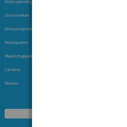
Onze oplossingen
Onze merken
Onze projecten
Waterpoints
Maatschappelijk verantwoord ondernemen
Carrières
Nieuws
Kies een ander land