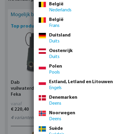
koppelingen, muurplaten en nog veel meer. De fittingen zijn
België
Nederlands
verkrijgbaar in veel maten, bezoek onze productpagina om de
Mogelijk bent u geïnteresseerd
geschikte fittingen te vinden.
België
Frans
Top producten
Duitsland
Duits
Oostenrijk
Duits
Polen
Pools
Estland, Letland en Litouwen
Dab
Profec Kogelkraan
Engels
vuilwaterdompelpomp,
messing 25 bar
Feka
binnendraad type 100
Denemarken
Deens
vanaf
vanaf
€ 220,40
€ 14,19
Noorwegen
4
varianten
11
varianten
Deens
Suède