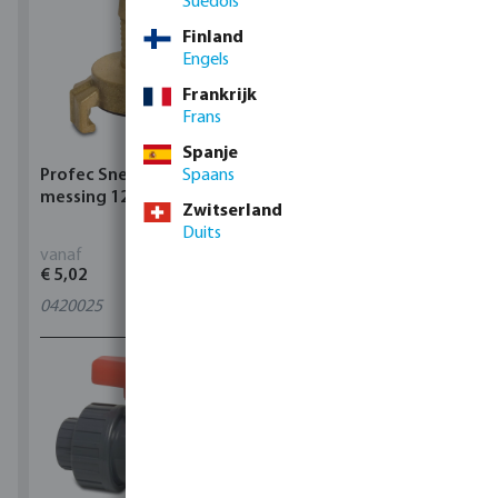
Suédois
Finland
Engels
Frankrijk
Frans
Spanje
Profec Snelkoppeling
Spaans
Hunter Regenautomaat
messing 12 bar slangtule
X-CORE Indoor
Zwitserland
Duits
vanaf
vanaf
€ 5,02
€ 95,80
0420025
4
varianten