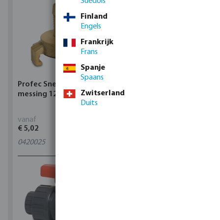
Suédois
Finland
Engels
Frankrijk
Frans
Spanje
Spaans
Profec Snelkoppeling
Hunter Regenautomaat
Zwitserland
messing 12 bar slangtule
X-CORE Indoor
Duits
vanaf
vanaf
€ 5,02
€ 95,80
0420025
4
varianten