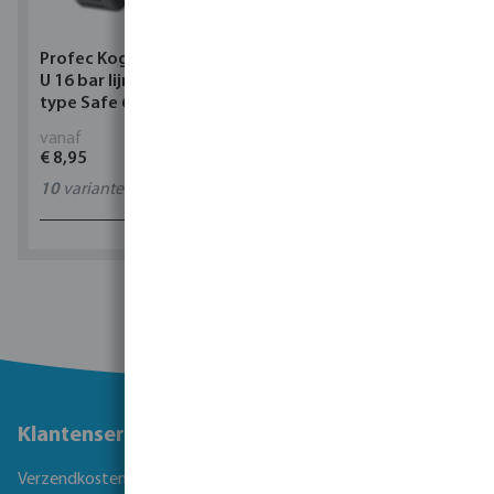
Profec Kogelkraan PVC-
Torsino Slang PVC
U 16 bar lijmmof grijs
geel/blauw type Torsino
type Safe 600
Plus
vanaf
vanaf
€ 8,95
€ 2,42
10
varianten
11
varianten
1 - 0 van 0 resultaten
Klantenservice
Verzendkosten