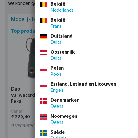
We konden geen geschikte resultaten vinden
België
Nederlands
Mogelijk bent u geïnteresseerd
België
Frans
Top producten
Duitsland
Duits
Oostenrijk
Duits
Polen
Pools
Estland, Letland en Litouwen
Dab
Profec Kogelkraan
Engels
vuilwaterdompelpomp,
messing 25 bar
Denemarken
Feka
binnendraad type 100
Deens
vanaf
vanaf
Noorwegen
€ 220,40
€ 14,19
Deens
4
varianten
11
varianten
Suède