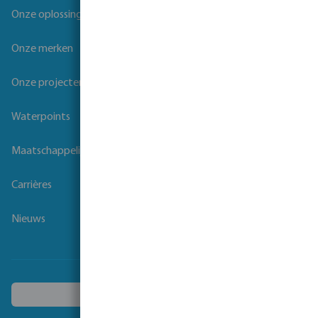
Onze oplossingen
Onze merken
Onze projecten
Waterpoints
Maatschappelijk verantwoord ondernemen
Carrières
Nieuws
Kies een ander land