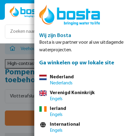
Ga naar de hoofdinhoud
Wij zijn Bosta
Bosta is uw partner voor al uw uitdagende
Veehouderij
/
Pompen, hydrofoorketels & toebehoren
waterprojecten.
Ga winkelen op uw lokale site
High-contrast mode
Pompen, hydrofoorketels &
Nederland
toebehoren
Nederlands
Verenigd Koninkrijk
Vlotterafsluiters
Hydrofoorketels
Centrifugaalpomp
Engels
Ierland
Engels
Filter
International
Engels