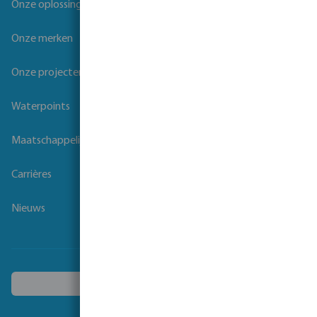
Onze oplossingen
Onze merken
Onze projecten
Waterpoints
Maatschappelijk verantwoord ondernemen
Carrières
Nieuws
Kies een ander land