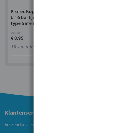
Profec Kogelkraan PVC-
Torsino Slang PVC
U 16 bar lijmmof grijs
geel/blauw type Torsino
type Safe 600
Plus
vanaf
vanaf
€ 8,95
€ 2,42
10
varianten
11
varianten
1 - 0 van 0 resultaten
Klantenservice
Verzendkosten