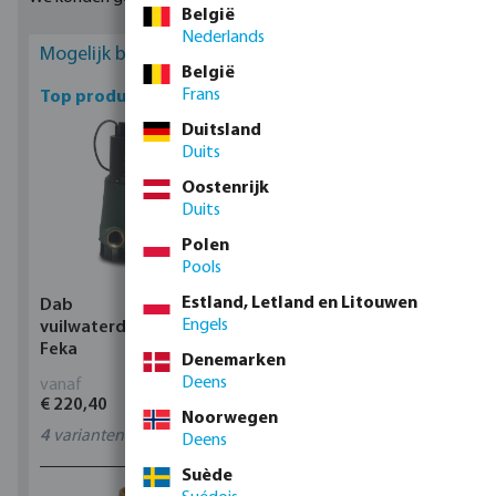
België
Nederlands
Mogelijk bent u geïnteresseerd
België
Frans
Top producten
Duitsland
Duits
Oostenrijk
Duits
Polen
Pools
Estland, Letland en Litouwen
Dab
Profec Kogelkraan
Engels
vuilwaterdompelpomp,
messing 25 bar
Feka
binnendraad type 100
Denemarken
Deens
vanaf
vanaf
€ 220,40
€ 14,19
Noorwegen
4
varianten
11
varianten
Deens
Suède