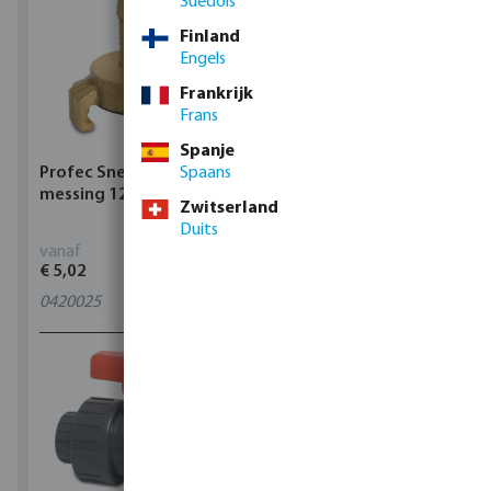
Suédois
Finland
Engels
Frankrijk
Frans
Spanje
Profec Snelkoppeling
Spaans
Hunter Regenautomaat
messing 12 bar slangtule
X-CORE Indoor
Zwitserland
Duits
vanaf
vanaf
€ 5,02
€ 95,80
0420025
4
varianten