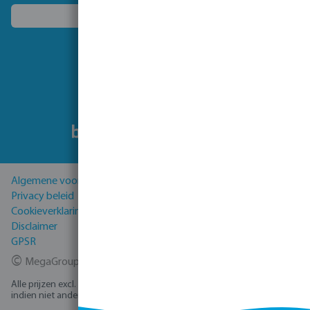
Kies een ander land
Volg ons
Algemene voorwaarden
Privacy beleid
Cookieverklaring
Disclaimer
GPSR
©
MegaGroup Trade 2026
Alle prijzen excl. BTW plus
verzendkosten
en eventuele bezorgkosten,
indien niet anders vermeld.