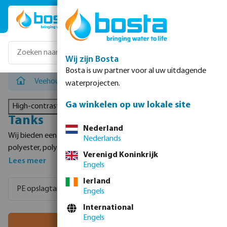
Ga naar de hoofdinhoud
Wij zijn Bosta
Bosta is uw partner voor al uw uitdagende
Veehouderij
/
Tanks
waterprojecten.
Ga winkelen op uw lokale site
High-contrast mode
Tanks
Nederland
Wij bieden een uitgebreid assortiment opslagtanks van
Nederlands
polyester, polyethyleen en staal aan. U kunt kiezen uit meer
Verenigd Koninkrijk
dan 75 modellen met verschillende inhouden.
Lees meer
Engels
Ierland
PE opslagtanks
Polyester opslagtanks
Engels
International
Engels
Filter