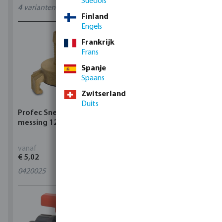
Suédois
4
varianten
11
varianten
Finland
Engels
Frankrijk
Frans
Spanje
Spaans
Zwitserland
Duits
Profec Snelkoppeling
Hunter Regenautomaat
messing 12 bar slangtule
X-CORE Indoor
vanaf
vanaf
€ 5,02
€ 95,80
0420025
4
varianten