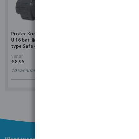
Profec Kogelkraan PVC-
Torsino Slang PVC
U 16 bar lijmmof grijs
geel/blauw type Torsino
type Safe 600
Plus
vanaf
vanaf
€ 8,95
€ 2,42
10
varianten
11
varianten
1 - 0 van 0 resultaten