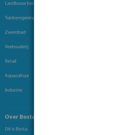
Landbouw beregening
Tuinberegening
Zwembad
Veehouderij
Retail
Aquacultuur
Industrie
Over Bosta
Dit is Bosta