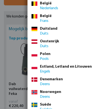
België
Nederlands
België
We konden geen geschikte resultaten vinden
Frans
Duitsland
Mogelijk bent u geïnteresseerd
Duits
Top producten
Oostenrijk
Duits
Polen
Pools
Estland, Letland en Litouwen
Engels
Denemarken
Deens
Dab
Profec Kogelkraan
vuilwaterdompelpomp,
messing 25 bar
Noorwegen
Feka
binnendraad type 100
Deens
vanaf
vanaf
Suède
€ 220,40
€ 14,19