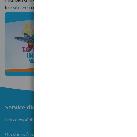
Pour plus d'informations sur nos projets Waterstarters, visitez
leur
site web
ou participez !
Service client
Frais d'expédition
Questions fréquemment posées