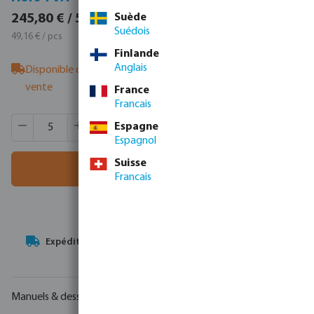
297,42 € / 5 pcs
Suède
245,80 € / 5 pcs
Suédois
59,48 € / pcs
49,16 € / pcs
Finlande
Anglais
Disponible chez le fournisseur
- veuillez contacter l'équipe de
vente
France
Francais
Quantité de produit : Entrez la quantité souhaitée ou utili
Quantité de boîtes:
60 pcs
Espagne
MSQ:
5 pcs
Espagnol
Suisse
Ajouter au panier
Francais
Votre
partenaire commercial
en matière de technologie de
l'eau
Manuels & dessins