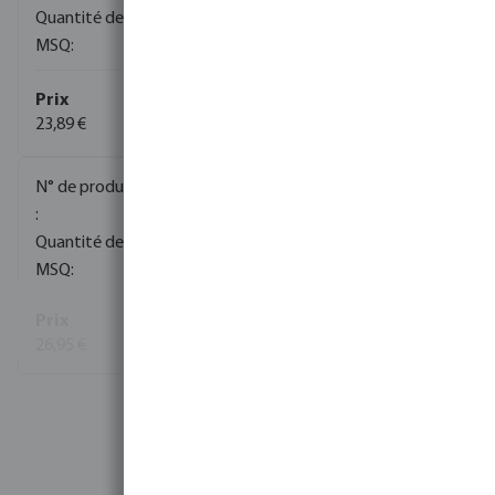
150
1
23,89 €
(2)
0085027
50
5
26,95 €
Voir plus