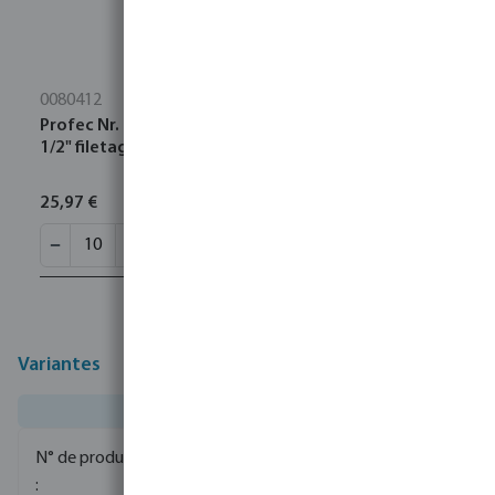
0080412
Profec Nr. 23 Raccord de tuyau acier inoxydable 316
1/2" filetage mâle 16bar 80 mm
25,97 €
Variantes
0085025