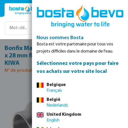
Passer au contenu principal
Nous sommes Bosta
Bosta est votre partenaire pour tous vos
Bonfix Manchon acier inoxydable 316L 1"
projets difficiles dans le domaine de l'eau.
x 28 mm filetage femelle x raccord à sertir
KIWA
Sélectionnez votre pays pour faire
N° de produit 0085033
vos achats sur votre site local
Ignorer la galerie d'images
Belgique
Français
België
Nederlands
United Kingdom
English