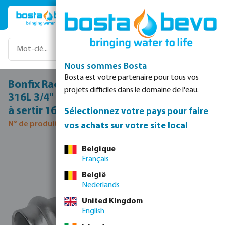
Passer au contenu principal
Nous sommes Bosta
Bosta est votre partenaire pour tous vos
Bonfix Raccord union acier inoxydable
projets difficiles dans le domaine de l'eau.
316L 3/4" x 22 mm filetage mâle x raccord
à sertir 16bar DVGW/KIWA
Sélectionnez votre pays pour faire
N° de produit 0085075
vos achats sur votre site local
Ignorer la galerie d'images
Belgique
Français
België
Nederlands
United Kingdom
English