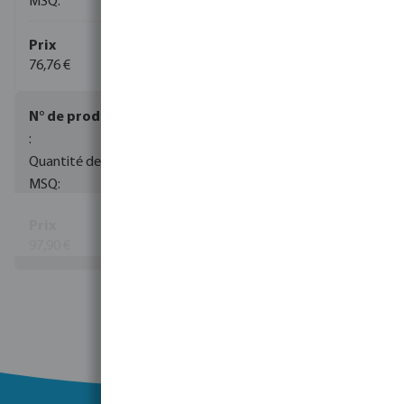
1
76,76 €
(3)
0085075
60
5
97,90 €
Voir plus