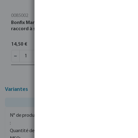
0085002
Bonfix Manchon acier inoxydable 316L 22 mm
raccord à sertir KIWA
14,50 €
Variantes
0085073
80