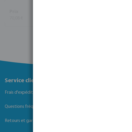
1
70,08 €
(38)
Voir plus
Service client
Frais d'expédition
Questions fréquemment posées
Retours et garanties