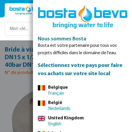
Passer au contenu principal
Nous sommes Bosta
Bosta est votre partenaire pour tous vos
Bride à visser acier inoxydable 316 DN15 x
projets difficiles dans le domaine de l'eau.
DN15 x 1/2" bride DIN x filetage femelle
40bar DN15 PN40
Sélectionnez votre pays pour faire
N° de produit 0080663
vos achats sur votre site local
Ignorer la galerie d'images
Belgique
Français
België
Nederlands
United Kingdom
English