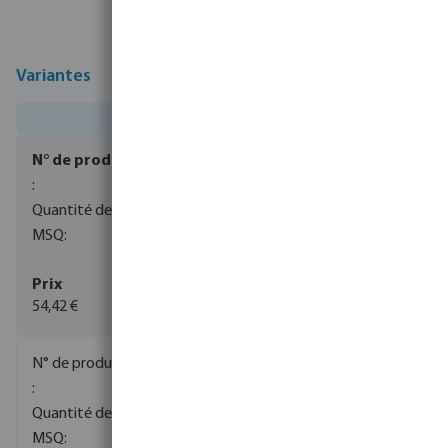
Variantes
0080663
1
1
54,42 €
(3)
0080664
1