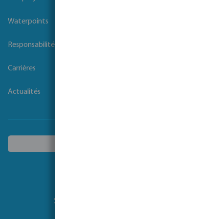
Nos projets
Waterpoints
Responsabilité sociale des entreprises
Carrières
Actualités
Choisissez un autre pays
Suivez-nous