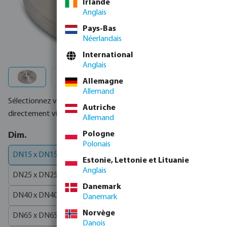
Irlande
Anglais
Pays-Bas
Néerlandais
International
Anglais
Allemagne
Allemand
Sélectionnez votre article ci-dessous ou commandez
Autriche
directement via le
tableau complet des produits
Allemand
Pologne
Sélectionnez
Dim.
Polonais
DN15 x DN15 x 1/2"
DN20 x DN20 x 3/4"
Estonie, Lettonie et Lituanie
Anglais
DN25 x DN25 x 1"
DN32 x DN32 x 1 1/4"
Danemark
DN40 x DN40 x 1 1/2"
DN50 x DN50 x 2"
Danemark
Norvège
DN65 x DN65 x 2 1/2"
DN80 x DN80 x 3"
Danois