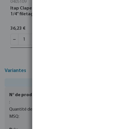
0405109
Itap Clapet anti-retour équilibré par ressort laiton 1
1/4" filetage femelle 18bar DN32 type Europa 100
36,23 €
Variantes
0080496
1
1