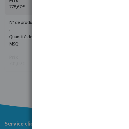
778,67 €
0080497
1
1
701,09 €
Voir plus
Service client