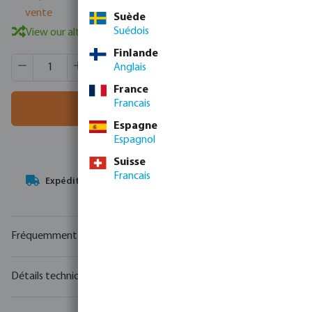
vente
Suède
Suédois
View our alternative products
Finlande
Quantité de produit : Entrez la quantité souhaitée ou utili
Quantité de boîtes:
1 pcs
Anglais
MSQ:
1 pcs
France
Francais
Ajouter au panier
Espagne
Espagnol
Suisse
Francais
Votre
partenaire commercial
en matière de technologie de
l'eau
Fréquemment achetés ensemble
Détails techniques