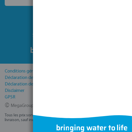
Choisissez un autre pays
Suivez-nous
Conditions générales
Déclaration de Confidentialité
Déclaration de cookies
Disclaimer
GPSR
©
MegaGroup Trade 2026
Tous les prix sont hors TVA plus
, frais d'expédition
et éventuels frais de
livraison, sauf indication contraire.