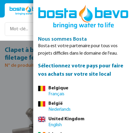
Passer au contenu principal
Nous sommes Bosta
Bosta est votre partenaire pour tous vos
Clapet à bille acier inoxydable 316 1 1/4"
projets difficiles dans le domaine de l'eau.
filetage femelle 16bar DN32 type M1
Sélectionnez votre pays pour faire
N° de produit 0080496
vos achats sur votre site local
Ignorer la galerie d'images
Belgique
Français
België
Nederlands
United Kingdom
English