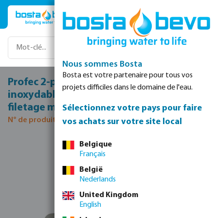
Passer au contenu principal
Nous sommes Bosta
Bosta est votre partenaire pour tous vos
Profec 2-pièces vanne à bille acier
projets difficiles dans le domaine de l'eau.
inoxydable 316 1 1/2" filetage femelle x
filetage mâle 50bar
Sélectionnez votre pays pour faire
N° de produit 0091014
vos achats sur votre site local
Ignorer la galerie d'images
Belgique
Français
België
Nederlands
United Kingdom
English