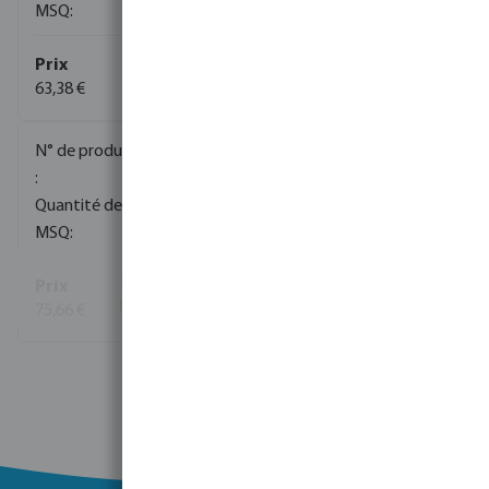
1
63,38 €
(65)
0091010
70
1
75,66 €
(1008)
Voir plus