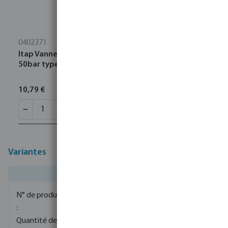
0402371
Itap Vanne à bille laiton nickelé 1/4" filetage femelle
50bar type 092
10,79 €
Variantes
0091009
100