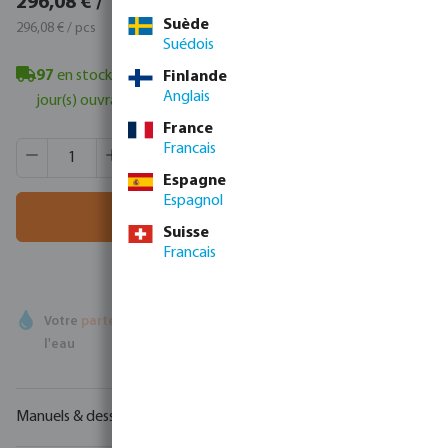
296,08 € / 1 pcs
358,26 € / pcs
Suède
296,08 € / pcs
Suédois
97
en stock à Veghel, NL
- délai de livraison minimum : 1-2
Finlande
Anglais
jour(s) ouvrable(s)
France
Quantité de produit : Entrez la quantité souhaitée ou utili
Francais
Quantité de boîtes:
30 pcs
MSQ:
1 pcs
Espagne
Espagnol
Ajouter au panier
Suisse
Francais
Votre
partenaire commercial
en matière de technologie de
l'eau
Manuels & dessins