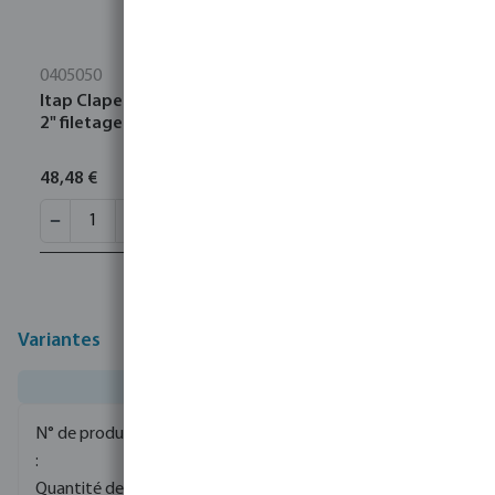
0405050
Itap Clapet anti-retour équilibré par ressort laiton
2" filetage femelle 10bar DN50 type York 103
48,48 €
Variantes
0080290