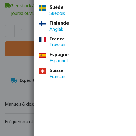
2
en stock à Veghel, NL
- délai de livraison minimum : 1-2
Suède
Suédois
jour(s) ouvrable(s)
Finlande
Quantité de produit : Entrez la quantité souhaitée ou utili
Quantité de boîtes:
1 pcs
Anglais
MSQ:
1 pcs
France
Francais
Ajouter au panier
Espagne
Espagnol
Suisse
Francais
Votre
partenaire commercial
en matière de technologie de
l'eau
Manuels & dessins
Fréquemment achetés ensemble