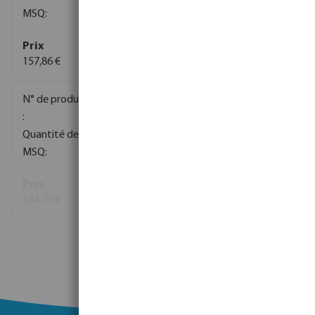
1
1
157,86 €
0080291
1
1
154,77 €
Voir plus