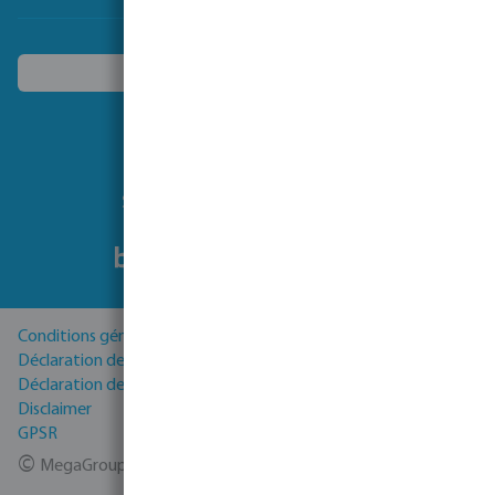
Choisissez un autre pays
Suivez-nous
Conditions générales
Déclaration de Confidentialité
Déclaration de cookies
Disclaimer
GPSR
©
MegaGroup Trade 2026