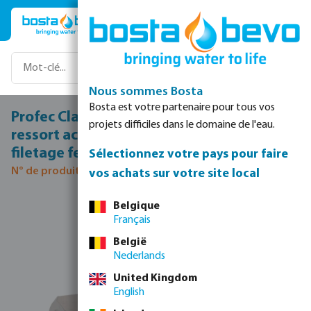
Passer au contenu principal
Nous sommes Bosta
Bosta est votre partenaire pour tous vos
Profec Clapet anti-retour équilibré par
projets difficiles dans le domaine de l'eau.
ressort acier inoxydable 316 1 1/2"
filetage femelle 40bar
Sélectionnez votre pays pour faire
N° de produit 0080296
vos achats sur votre site local
Ignorer la galerie d'images
Belgique
Français
België
Nederlands
United Kingdom
English