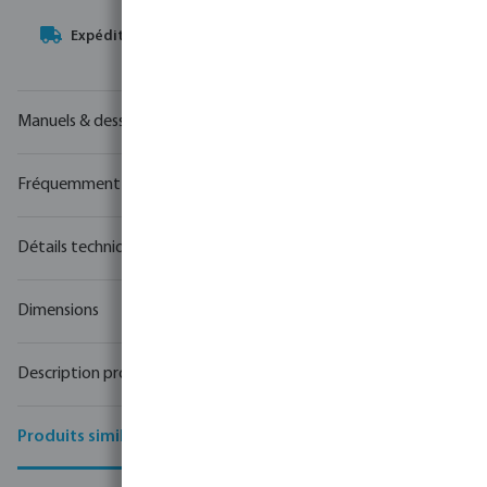
Votre
partenaire commercial
en matière de technologie de
l'eau
Manuels & dessins
Fréquemment achetés ensemble
Détails techniques
Dimensions
Description produit
Produits similaires