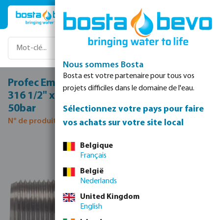
Passer au contenu principal
Nous sommes Bosta
Bosta est votre partenaire pour tous vos
Profec Embout de tuyau acier inoxydable
projets difficiles dans le domaine de l'eau.
316 1/2" x 9 mm filetage mâle x embout
50bar
Sélectionnez votre pays pour faire
N° de produit 0080918
vos achats sur votre site local
Ignorer la galerie d'images
Belgique
Français
België
Nederlands
United Kingdom
English