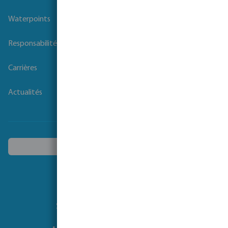
Nos projets
Waterpoints
Responsabilité sociale des entreprises
Carrières
Actualités
Choisissez un autre pays
Suivez-nous