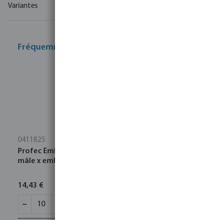
Variantes
Fréquemment achetés ensemble
0411825
Profec Embout de tuyau laiton 1" x 25 mm filetage
mâle x embout 30bar
14,43 €