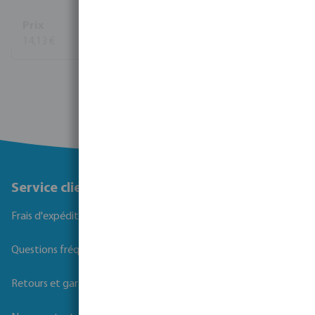
1
14,13 €
Voir plus
Service client
Frais d'expédition
Questions fréquemment posées
Retours et garanties