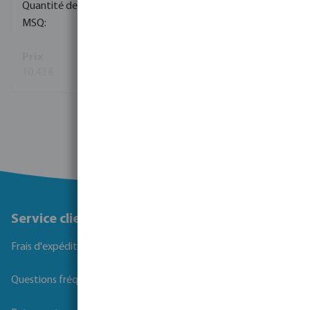
50
10
10,43 €
(7)
Voir plus
Service client
Frais d'expédition
Questions fréquemment posées