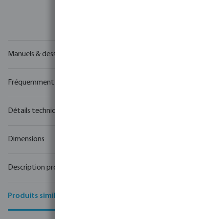
Votre
partenaire commercial
en matière de technologie de
l'eau
Manuels & dessins
Fréquemment achetés ensemble
Détails techniques
Dimensions
Description produit
Produits similaires