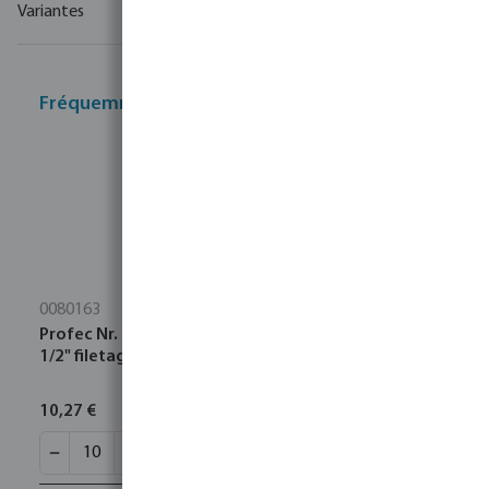
Variantes
Fréquemment achetés ensemble
0080163
Profec Nr. 280 Raccord fileté acier inoxydable 316
1/2" filetage mâle 16bar
10,27 €