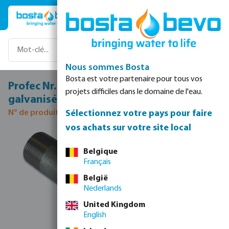
Passer au contenu principal
Nous sommes Bosta
Bosta est votre partenaire pour tous vos
Profec Nr. 23 Mamelon tube acier
projets difficiles dans le domaine de l'eau.
galvanisé 2" filetage mâle 16bar 300 mm
Sélectionnez votre pays pour faire
N° de produit 1067300
vos achats sur votre site local
Ignorer la galerie d'images
Belgique
Français
België
Nederlands
United Kingdom
English