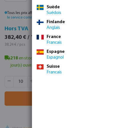
Suède
Suédois
Tous les prix affichés sont TTC. Veuillez
vous connecter
ou
contacter
le service commercial
pour obtenir des prix personnalisés.
Finlande
Anglais
TVA incluse
Hors TVA
462,70 € / 10 pcs
France
382,40 € / 10 pcs
Francais
46,27 € / pcs
38,24 € / pcs
Espagne
Espagnol
218
en stock à Veghel, NL
- délai de livraison minimum : 1-2
jour(s) ouvrable(s)
Suisse
Francais
Quantité de produit : Entrez la quantité souhaitée ou utili
Quantité de boîtes:
120 pcs
MSQ:
10 pcs
Ajouter au panier