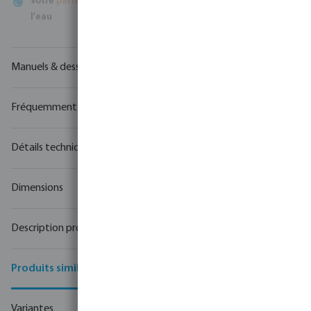
Votre
partenaire commercial
en matière de technologie de
l'eau
Manuels & dessins
Fréquemment achetés ensemble
Détails techniques
Dimensions
Description produit
Produits similaires
Variantes