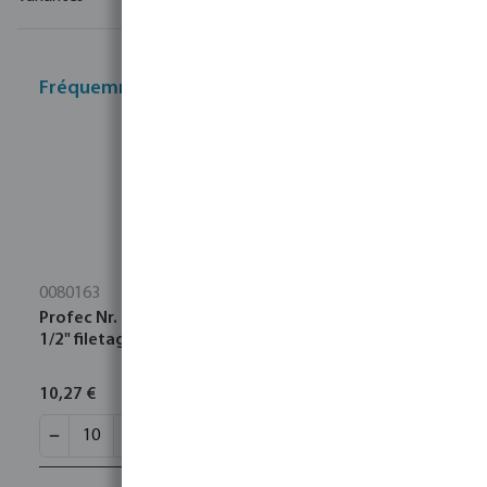
Fréquemment achetés ensemble
0080163
Profec Nr. 280 Raccord fileté acier inoxydable 316
1/2" filetage mâle 16bar
10,27 €