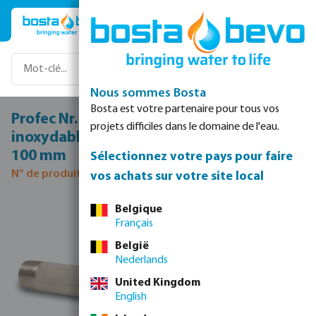
Passer au contenu principal
Nous sommes Bosta
Bosta est votre partenaire pour tous vos
Profec Nr. 23 Mamelon tube acier
projets difficiles dans le domaine de l'eau.
inoxydable 304 3/4" filetage mâle 8bar
100 mm
Sélectionnez votre pays pour faire
N° de produit 0081566
vos achats sur votre site local
Ignorer la galerie d'images
Belgique
Français
België
Nederlands
United Kingdom
English