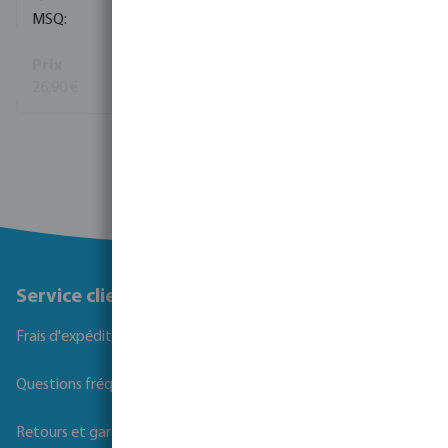
120
26,90 €
Voir plus
Service client
Frais d'expédition
Questions fréquemment posées
Retours et garanties