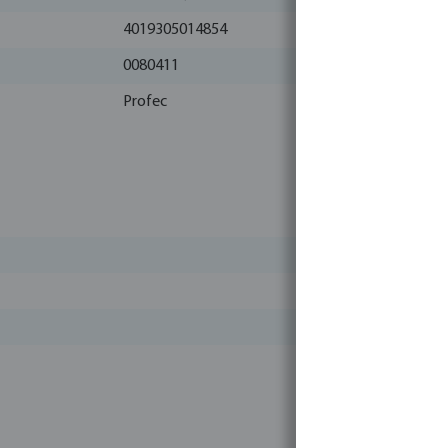
4019305014854
0080411
Profec