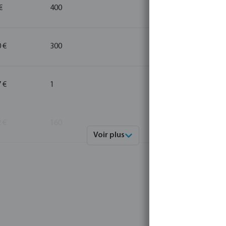
€
400
10
 €
300
10
 €
1
10
 €
160
10
Voir plus