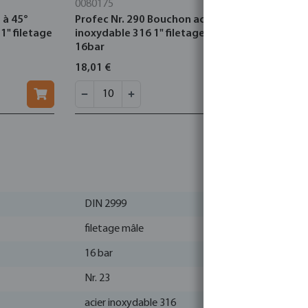
0080175
1028008
 à 45°
Profec Nr. 290 Bouchon acier
Profec Nr. 
1" filetage
inoxydable 316 1" filetage mâle
fonte galva
16bar
mâle 25ba
18,01 €
17,07 €
DIN 2999
filetage mâle
16 bar
Nr. 23
acier inoxydable 316