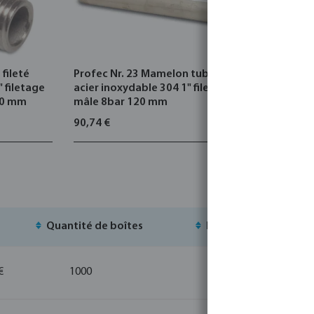
fileté
Profec Nr. 23 Mamelon tube
Nr. 23 Rac
" filetage
acier inoxydable 304 1" filetage
inoxydable
40 mm
mâle 8bar 120 mm
mâle 500
90,74 €
12,30 €
Quantité de boîtes
MSQ
S
€
1000
10