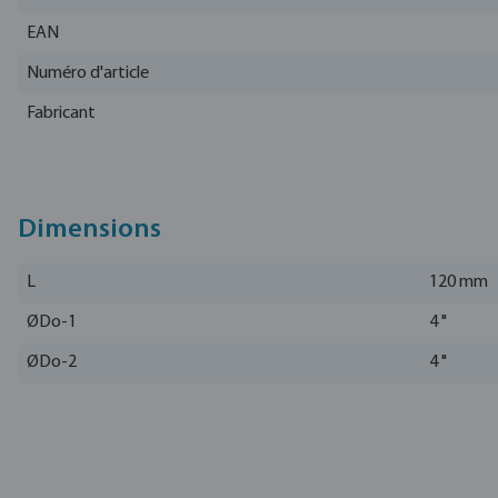
EAN
Numéro d'article
Fabricant
Dimensions
L
120 mm
ØDo-1
4 "
ØDo-2
4 "