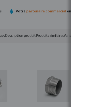
ts
Votre
partenaire commercial
en matière de technolo
ques
Description produit
Produits similaires
Variantes