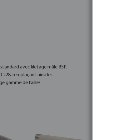
 standard avec filetage mâle BSP.
228, remplaçant ainsi les
rge gamme de tailles.