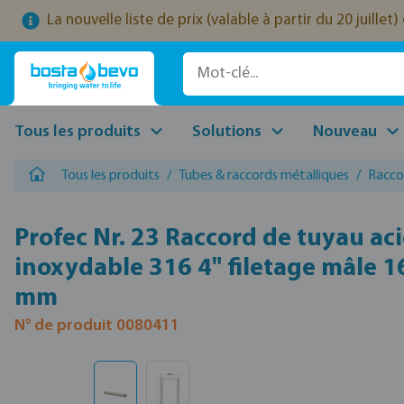
La nouvelle liste de prix (valable à partir du 20 juille
ser au contenu principal
Passer à la recherche
Passer à la navigation principale
Tous les produits
Solutions
Nouveau
Tous les produits
/
Tubes & raccords métalliques
/
Racco
Profec Nr. 23 Raccord de tuyau aci
inoxydable 316 4" filetage mâle 
mm
N° de produit 0080411
Ignorer la galerie d'images