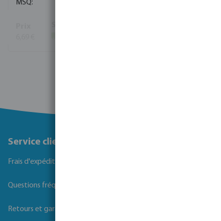
5
6,69 €
(2980)
Voir plus
Service client
Frais d'expédition
Questions fréquemment posées
Retours et garanties