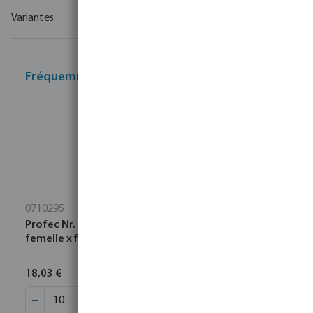
Variantes
Fréquemment achetés ensemble
0710295
Profec Nr. 92 Coude à 90° laiton 3/4" filetage
femelle x filetage mâle 30bar
18,03 €