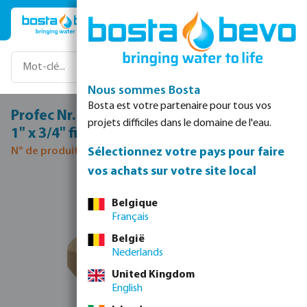
Passer au contenu principal
Nous sommes Bosta
Bosta est votre partenaire pour tous vos
Profec Nr. 245 Raccord de réduction laiton
projets difficiles dans le domaine de l'eau.
1" x 3/4" filetage mâle 30bar
Sélectionnez votre pays pour faire
N° de produit 0710358
vos achats sur votre site local
Ignorer la galerie d'images
Belgique
Français
België
Nederlands
United Kingdom
English