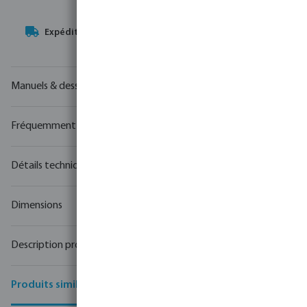
Votre
partenaire commercial
en matière de technologie de
l'eau
Manuels & dessins
Fréquemment achetés ensemble
Détails techniques
Dimensions
Description produit
Produits similaires