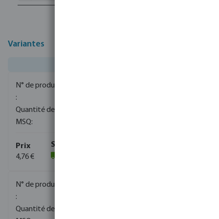
Variantes
0710349
1200
5
4,76 €
(2087)
0710351
1000