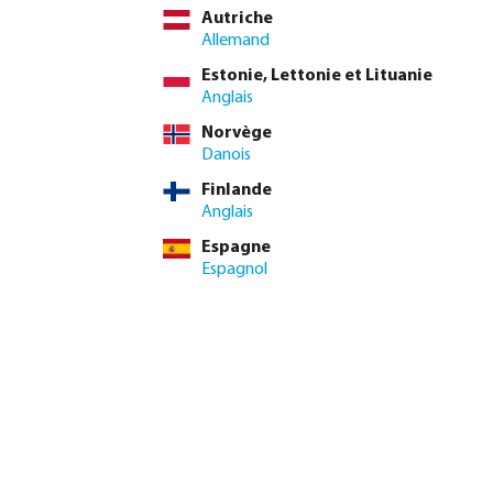
Autriche
incluse
Allemand
 € / 10 pcs
Estonie, Lettonie et Lituanie
/ pcs
Anglais
Norvège
de livraison minimum : 1-2 jour(s) ouvrable(s)
Danois
Finlande
uantité souhaitée ou utilisez les boutons pour augmenter ou di
2400 pcs
Anglais
Ajouter au panier
10 pcs
Espagne
Espagnol