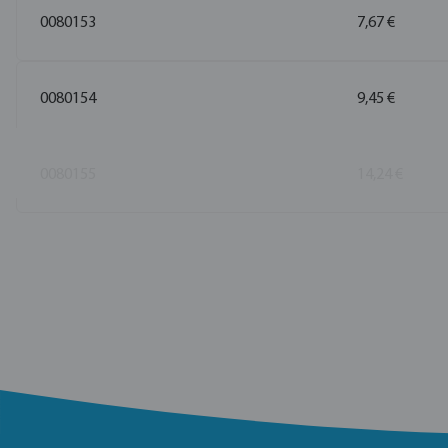
0080153
7,67 €
0080154
9,45 €
0080155
14,24 €