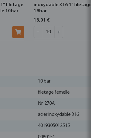
1" filetage
inoxydable 316 1" filetage mâle
acier galva
âle 10bar
16bar
16bar 300
18,01 €
73,96 €
10 bar
filetage femelle
Nr. 270A
acier inoxydable 316
4019305012515
0080151