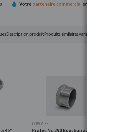
ts
Votre
partenaire commercial
en matière de technolo
ques
Description produit
Produits similaires
Variantes
0080175
1067300
 à 45°
Profec Nr. 290 Bouchon acier
Profec Nr.