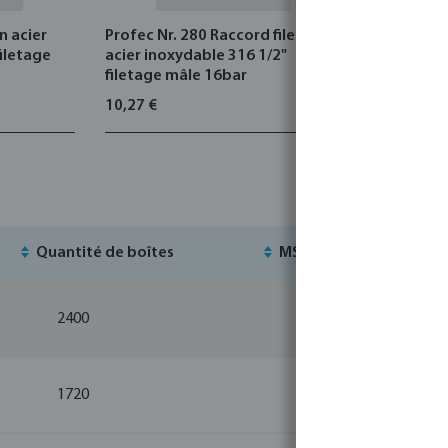
n acier
Profec Nr. 280 Raccord fileté
Profec Nr.
filetage
acier inoxydable 316 1/2"
acier inox
filetage mâle 16bar
femelle 1
10,27 €
14,24 €
Quantité de boîtes
MSQ
S
2400
10
1720
10