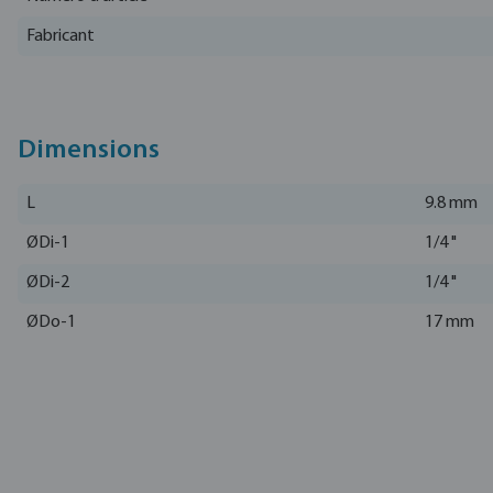
Fabricant
Dimensions
L
9.8 mm
ØDi-1
1/4 "
ØDi-2
1/4 "
ØDo-1
17 mm