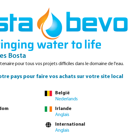
Login
Panier
Datasheets
Waterpoints
Service
Contact
s Bosta
enaire pour tous vos projets difficiles dans le domaine de l'eau.
tre pays pour faire vos achats sur votre site local
us ou commandez directement via le
tableau complet des
België
Nederlands
gdom
Irlande
4"
1 1/2"
2"
2 1/2"
3"
4"
(Cette option n'est pas disponible pour 
Anglais
International
vous connecter
ou
contacter le service commercial
pour obtenir des prix
Anglais