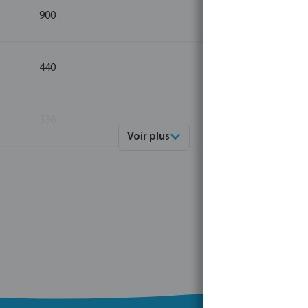
900
5
440
10
336
10
Voir plus