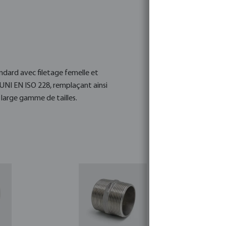
ndard avec filetage femelle et
UNI EN ISO 228, remplaçant ainsi
 large gamme de tailles.