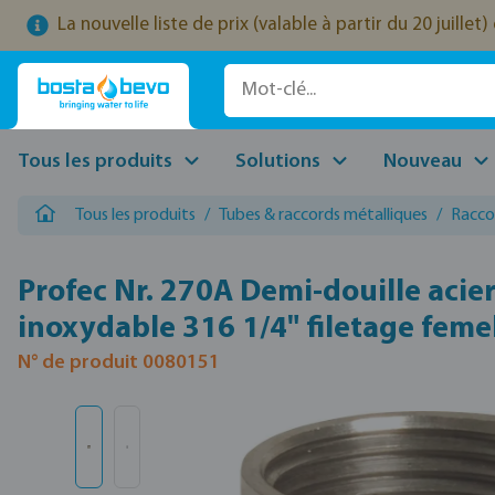
La nouvelle liste de prix (valable à partir du 20 juille
ser au contenu principal
Passer à la recherche
Passer à la navigation principale
Tous les produits
Solutions
Nouveau
Tous les produits
/
Tubes & raccords métalliques
/
Racco
Profec Nr. 270A Demi-douille acie
inoxydable 316 1/4" filetage feme
N° de produit 0080151
Ignorer la galerie d'images