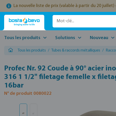
La nouvelle liste de prix (valable à partir du 20 juille
ser au contenu principal
Passer à la recherche
Passer à la navigation principale
Tous les produits
Solutions
Nouveau
Tous les produits
/
Tubes & raccords métalliques
/
Racco
Profec Nr. 92 Coude à 90° acier i
316 1 1/2" filetage femelle x filet
16bar
N° de produit 0080022
Ignorer la galerie d'images