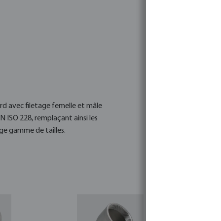
rd avec filetage femelle et mâle
 ISO 228, remplaçant ainsi les
rge gamme de tailles.