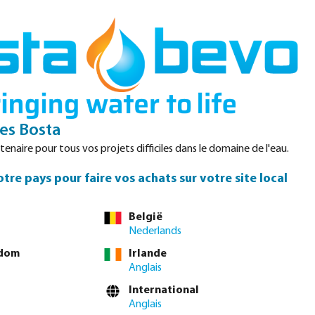
Login
Panier
Datasheets
Waterpoints
Service
Contact
s Bosta
enaire pour tous vos projets difficiles dans le domaine de l'eau.
tre pays pour faire vos achats sur votre site local
us ou commandez directement via le
tableau complet des
België
Nederlands
gdom
Irlande
1 1/4"
1 1/2"
2"
2 1/2"
3"
4"
Anglais
International
vous connecter
ou
contacter le service commercial
pour obtenir des prix
Anglais