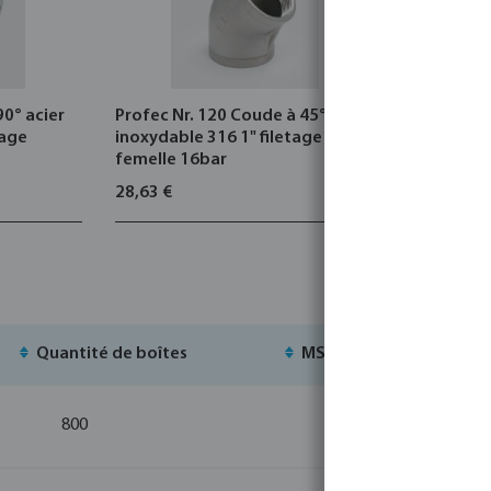
90° acier
Profec Nr. 120 Coude à 45° acier
Culasse à 
tage
inoxydable 316 1" filetage
acier inox
femelle 16bar
filetage f
28,63 €
15,99 €
Quantité de boîtes
MSQ
S
800
10