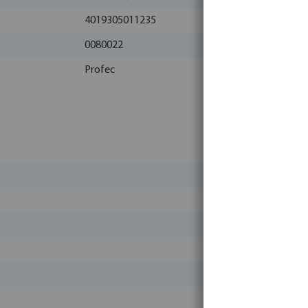
4019305011235
0080022
Profec