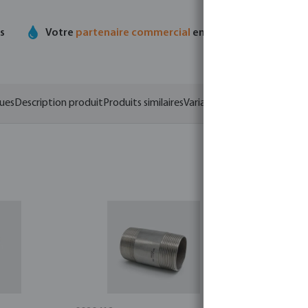
ts
Votre
partenaire commercial
en matière de technolo
ques
Description produit
Produits similaires
Variantes