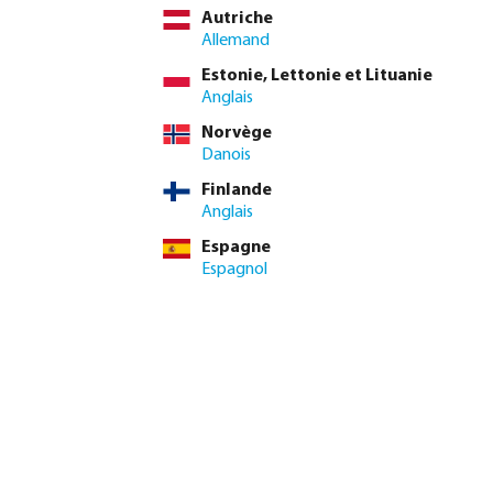
Autriche
ncluse
Allemand
€ / 1 pcs
Estonie, Lettonie et Lituanie
 pcs
Anglais
Norvège
 de livraison minimum : 1-2 jour(s) ouvrable(s)
Danois
Finlande
uantité souhaitée ou utilisez les boutons pour augmenter ou di
30 pcs
Anglais
Ajouter au panier
1 pcs
Espagne
Espagnol