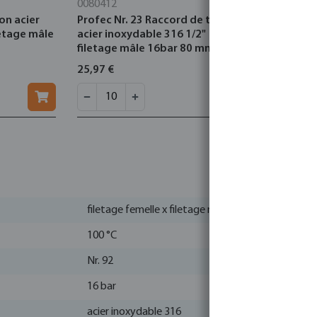
0080412
1180025
on acier
Profec Nr. 23 Raccord de tuyau
Courbe 90°
letage mâle
acier inoxydable 316 1/2"
33,7 mm x 
filetage mâle 16bar 80 mm
25,97 €
3,09 €
filetage femelle x filetage mâle
100 °C
Nr. 92
16 bar
acier inoxydable 316