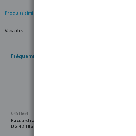
Description produit
Produits similaires
Variantes
Fréquemment achetés ensemble
0451664
Raccord rapide acier galvanisé 1/2" filetage femelle
DG 42 10bar