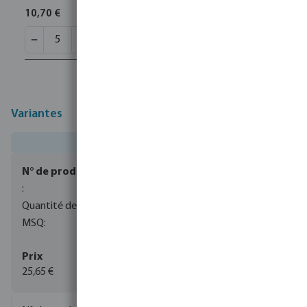
10,70 €
Variantes
0080838
50
1
25,65 €
(284)