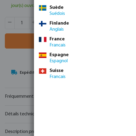
jour(s) ouvrable(s)
Suède
Suédois
Quantité de produit : Entrez la quantité souhaitée ou utili
Quantité de boîtes:
50 pcs
Finlande
MSQ:
1 pcs
Anglais
France
Ajouter au panier
Francais
Espagne
Espagnol
Suisse
Votre
partenaire commercial
en matière de technologie de
Francais
l'eau
Fréquemment achetés ensemble
Détails techniques