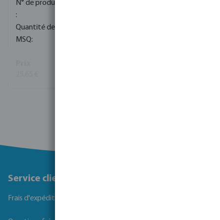
0080840
200
1
25,65 €
(181)
Voir plus
Service client
Frais d'expédition