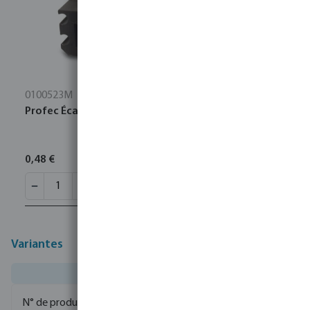
0100523M
Profec Écarteur PP noir
0,48 €
Variantes
0329121