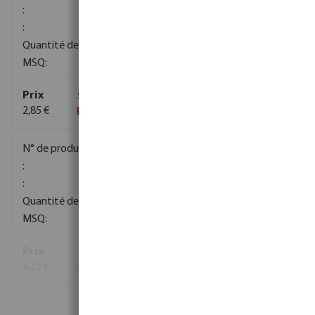
4380
5
2,85 €
0329126
4455
5
4,23 €
Voir plus