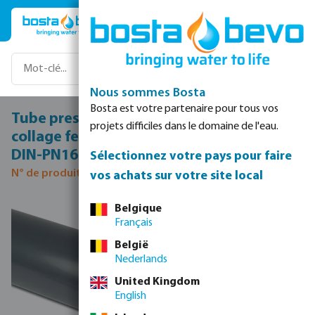
Passer au contenu principal
Nous sommes Bosta
Bosta est votre partenaire pour tous vos
Tube pression PVC-U 50 mm x 3,7 mm
projets difficiles dans le domaine de l'eau.
collage femelle x lisse 16bar ISO-PN16
DIN-PN16 gris 5m
Sélectionnez votre pays pour faire
N° de produit 0309229
vos achats sur votre site local
Ignorer la galerie d'images
Belgique
Français
België
Nederlands
United Kingdom
English