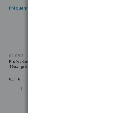
Fréquemment achetés ensemble
0110203
Profec Courbe à 90° PVC-U 50 mm collage femelle
16bar gris type fabriqué sur tube
8,51 €