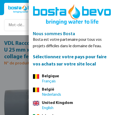
Passer au contenu principal
Nous sommes Bosta
Bosta est votre partenaire pour tous vos
VDL Raccord union fabriqué sur tube PVC-
projets difficiles dans le domaine de l'eau.
U 25 mm x 25/32 mm collage femelle x
collage femelle/collage mâle 16bar gris
Sélectionnez votre pays pour faire
N° de produit 0110020
vos achats sur votre site local
Ignorer la galerie d'images
Belgique
Français
België
Nederlands
United Kingdom
English