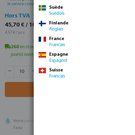
le service commercial
pour obtenir des prix personnalisés.
Suède
Suédois
TVA incluse
Hors TVA
Finlande
55,30 € / 10 pcs
45,70 € / 10 pcs
Anglais
5,53 € / pcs
4,57 € / pcs
France
Francais
260
en stock à Veghel, NL
- délai de livraison minimum : 1-2
Espagne
jour(s) ouvrable(s)
Espagnol
Quantité de produit : Entrez la quantité souhaitée ou utili
Quantité de boîtes:
250 pcs
Suisse
Francais
MSQ:
10 pcs
Ajouter au panier
Votre
partenaire commercial
en matière de technologie de
l'eau