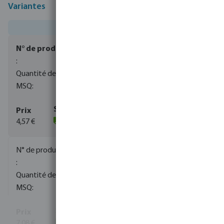
Variantes
0110020
250
10
4,57 €
(260)
0110023
100
1
7,08 €
(32)