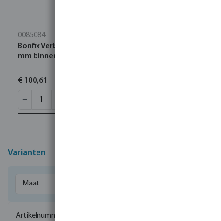
0085084
Bonfix Verbindingskoppeling RVS 316L 1 1/4" x 35
mm binnendraad x pers 16bar DVGW/KIWA
€ 100,61
Varianten
0085025