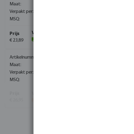
1/2" x 15 mm
150
1
€ 23,89
(2)
0085027
1/2" x 22 mm
50
5
€ 26,95
Toon meer