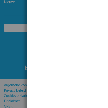
Nieuws
Kies een ander land
Volg ons
Algemene voorwaarden
Privacy beleid
Cookieverklaring
Disclaimer
GPSR