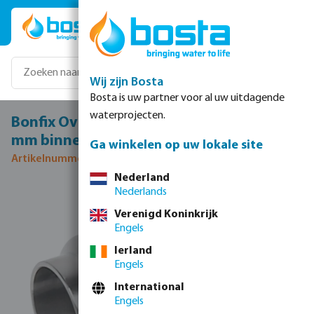
Ga naar de hoofdinhoud
Wij zijn Bosta
Bosta is uw partner voor al uw uitdagende
waterprojecten.
Bonfix Overgangssok RVS 316L 1 1/4" x 35
mm binnendraad x pers KIWA
Ga winkelen op uw lokale site
Artikelnummer 0085034
Nederland
Nederlands
Afbeeldingengalerij overslaan
Verenigd Koninkrijk
Engels
Ierland
Engels
International
Engels