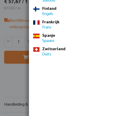
€ 69,78 / 1 st.
Suédois
€ 57,67 / 1 st.
€ 69,78 / st.
€ 57,67 / st.
Finland
Engels
Beschikbaar bij leverancier
- neem contact op met het
Frankrijk
verkoopteam
Frans
Spanje
Producthoeveelheid: Voer de gewenste hoeveelheid in of g
Verpakt per:
30 st.
Spaans
MSQ:
1 st.
Zwitserland
Duits
Voeg toe aan winkelmandje
Uw
handelspartner
in watertechnologie
Handleiding & tekeningen