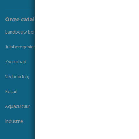
Onze catalogi
Landbouw beregening
Tuinberegening
Zwembad
Veehouderij
Retail
Aquacultuur
Industrie