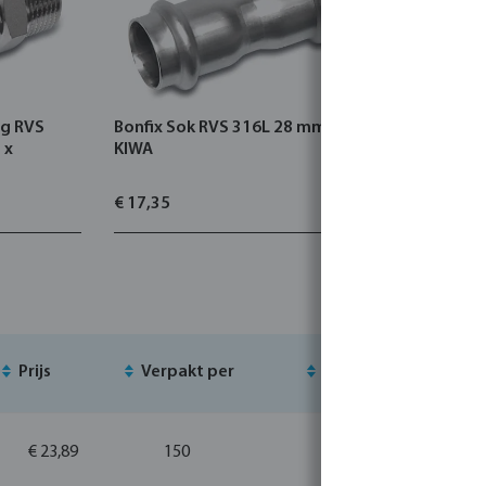
ng RVS
Bonfix Sok RVS 316L 28 mm pers
Bonfix Ov
 x
KIWA
22 mm x 1
€ 17,35
€ 18,28
Prijs
Verpakt per
MSQ
V
€ 23,89
150
1