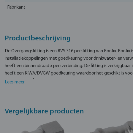
Fabrikant
Productbeschrijving
De Overgangsfitting is een RVS 316 persfitting van Bonfix. Bonfix i
installatiekoppelingen met goedkeuring voor drinkwater- en verw
heeft een binnendraad x persverbinding. De fitting is verkrijgbaar
heeft een KIWA/DVGW goedkeuring waardoor het geschikt is voor
drinkwaterinstallaties.
De overgangsfitting is gemaakt van RVS 316L.
Lees meer
De Bonfix persfitting is gemaakt van kwalitatief hoogwaardige m
draaiende klemmoer.
Vergelijkbare producten