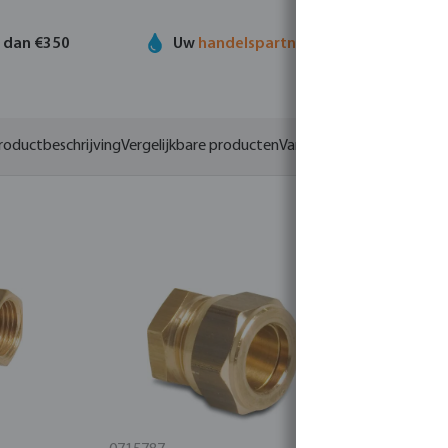
r dan €350
Uw
handelspartner
in watertechnolog
roductbeschrijving
Vergelijkbare producten
Varianten