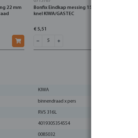
0715787
0080011
sing 22 mm
Bonfix Eindkap messing 15 mm
Profec Nr. 
draad
knel KIWA/GASTEC
1/4" binne
€ 5,51
€ 18,61
KIWA
binnendraad x pers
RVS 316L
4019305354554
0085032