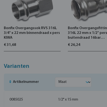
Bonfix Overgangssok RVS 316L
Bonfix Overgangsfitti
3/4" x 22 mm binnendraad x pers
316L 22 mm x 1/2" pers
KIWA
buitendraad 16bar
DVGW/KIWA/WRAS
€ 31,68
€ 26,24
Varianten
Artikelnummer
0085025
1/2" x 15 mm