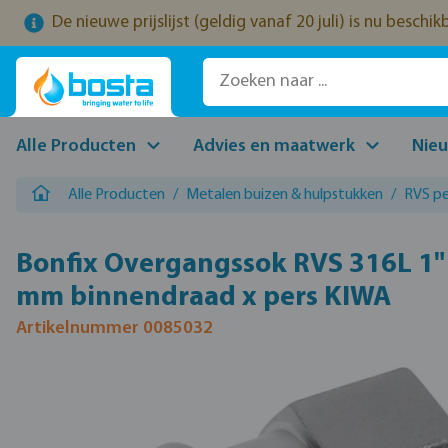
De nieuwe prijslijst (geldig vanaf 20 juli) is nu beschi
naar de hoofdinhoud
Ga naar de zoekopdracht
Ga naar de hoofdnavigatie
Alle Producten
Advies en maatwerk
Nie
Alle Producten
/
Metalen buizen & hulpstukken
/
RVS pe
Bonfix Overgangssok RVS 316L 1"
mm binnendraad x pers KIWA
Artikelnummer 0085032
Afbeeldingengalerij overslaan