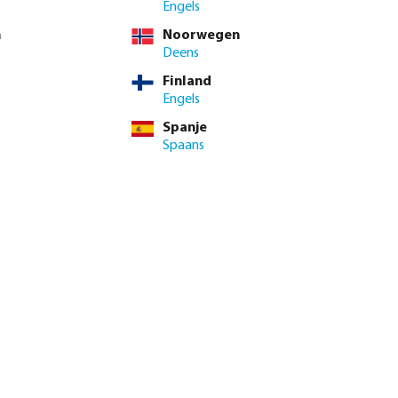
Engels
n
Noorwegen
 BTW
Deens
60 / 5 st.
Finland
 st.
Engels
Spanje
 contact op met het verkoopteam
Spaans
enste hoeveelheid in of gebruik de knoppen om de hoeveelhei
Voeg toe aan winkelmandje