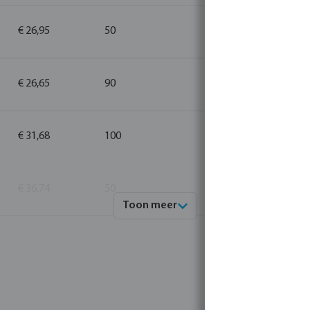
€ 26,95
50
5
€ 26,65
90
5
€ 31,68
100
1
€ 36,74
50
1
Toon meer