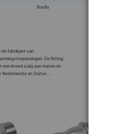
Bonfix
s de fabrikant van
armingstoepassingen. De fitting
 in een breed scala aan maten en
 Nederlandse en Duitse
essing en bevat een soepel