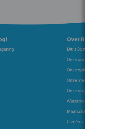
ogi
Over Bosta
egening
Dit is Bosta
g
Onze producten
Onze oplossingen
Onze merken
Onze projecten
Waterpoints
Maatschappelijk verantwoord 
Carrières