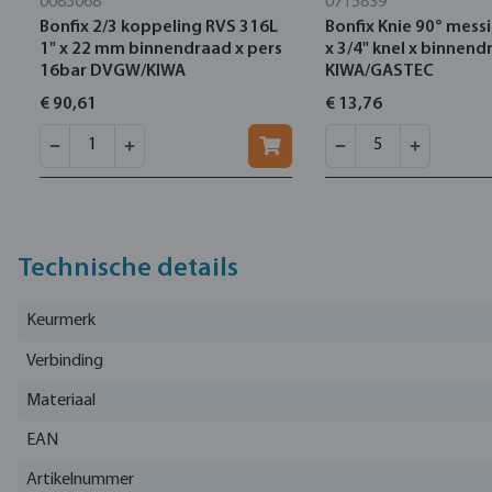
0085068
0715839
Bonfix 2/3 koppeling RVS 316L
Bonfix Knie 90° mes
1" x 22 mm binnendraad x pers
x 3/4" knel x binnen
16bar DVGW/KIWA
KIWA/GASTEC
€ 90,61
€ 13,76
Technische details
Keurmerk
Verbinding
Materiaal
EAN
Artikelnummer