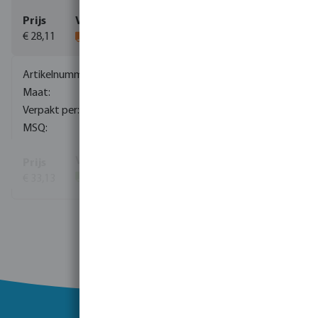
€ 28,11
0085174
22 mm
25
1
€ 33,13
(56)
Toon meer