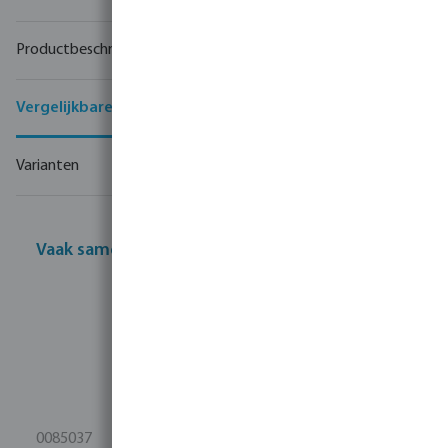
Productbeschrijving
Vergelijkbare producten
Varianten
Vaak samen gekocht
0085037