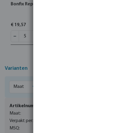
Bonfix Reparatiesok RVS 316L 15 mm pers KIWA
€ 19,57
Varianten
0085172
15 mm
100
5