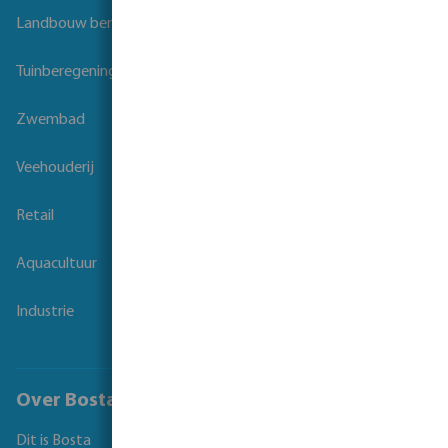
Landbouw beregening
Tuinberegening
Zwembad
Veehouderij
Retail
Aquacultuur
Industrie
Over Bosta
Dit is Bosta