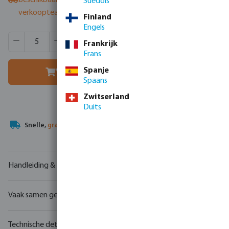
Beschikbaar bij leverancier
- neem contact op met het
Suédois
verkoopteam
Finland
Engels
Producthoeveelheid: Voer de gewenste hoeveelheid in of g
Verpakt per:
100 st.
Frankrijk
MSQ:
5 st.
Frans
Spanje
Voeg toe aan winkelmandje
Spaans
Zwitserland
Duits
Uw
handelspartner
in watertechnologie
Handleiding & tekeningen
Vaak samen gekocht
Technische details