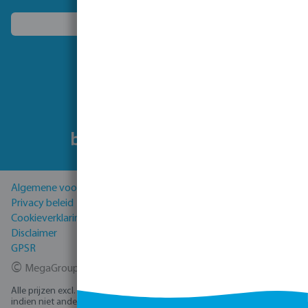
Kies een ander land
Volg ons
Algemene voorwaarden
Privacy beleid
Cookieverklaring
Disclaimer
GPSR
©
MegaGroup Trade 2026
Alle prijzen excl. BTW plus
verzendkosten
en eventuele bezorgkosten,
indien niet anders vermeld.