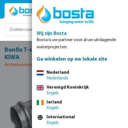
Ga naar de hoofdinhoud
Wij zijn Bosta
Bosta is uw partner voor al uw uitdagende
waterprojecten.
Bonfix T-stuk 90° RVS 316L 15 mm pers
KIWA
Ga winkelen op uw lokale site
Artikelnummer 0085172
Nederland
Nederlands
Afbeeldingengalerij overslaan
Verenigd Koninkrijk
Engels
Ierland
Engels
International
Engels