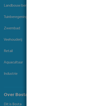
Landbouw beregening
Tuinberegening
Zwembad
Veehouderij
Retail
Aquacultuur
Industrie
Over Bosta
Dit is Bosta