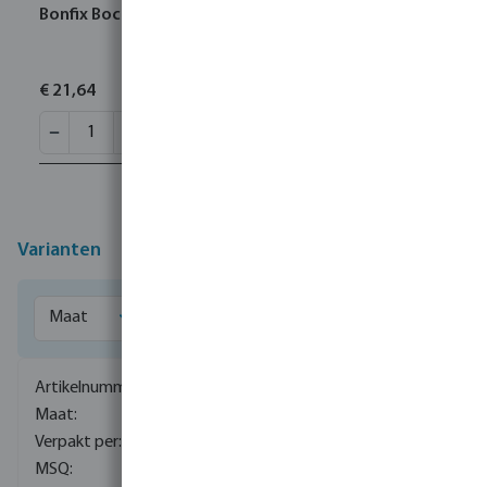
Bonfix Bocht 90° RVS 316L 22 mm pers KIWA
€ 21,64
Varianten
0085172
15 mm
100
5