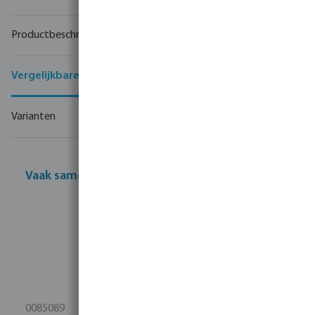
Productbeschrijving
Vergelijkbare producten
Varianten
Vaak samen gekocht
0085089