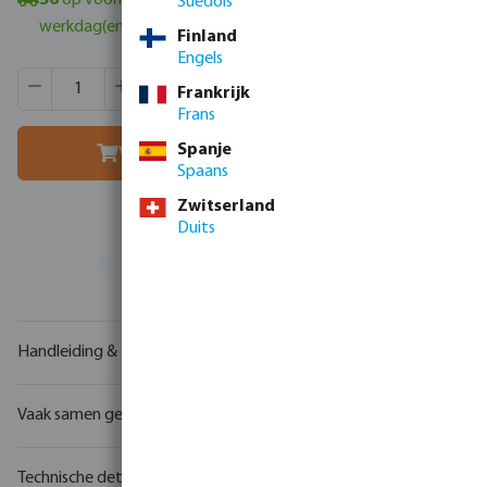
56
op voorraad in Veghel, NL
- minimale levertijd: 1-2
Suédois
werkdag(en)
Finland
Engels
Producthoeveelheid: Voer de gewenste hoeveelheid in of g
Verpakt per:
25 st.
Frankrijk
MSQ:
1 st.
Frans
Spanje
Voeg toe aan winkelmandje
Spaans
Zwitserland
Duits
Uw
handelspartner
in watertechnologie
Handleiding & tekeningen
Vaak samen gekocht
Technische details