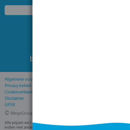
Kies een ander land
Volg ons
Algemene voorwaarden
Privacy beleid
Cookieverklaring
Disclaimer
GPSR
©
MegaGroup Trade 2026
Alle prijzen excl. BTW plus
verzendkosten
en eventuele bezorgkosten,
indien niet anders vermeld.