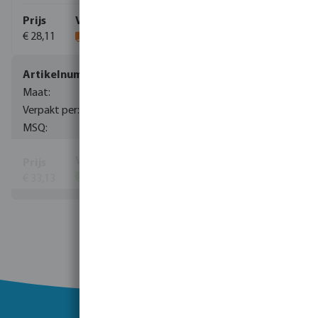
€ 28,11
0085174
22 mm
25
1
€ 33,13
(56)
Toon meer