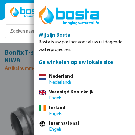
Ga naar de hoofdinhoud
Wij zijn Bosta
Bosta is uw partner voor al uw uitdagende
waterprojecten.
Bonfix T-stuk 90° RVS 316L 22 mm pers
KIWA
Ga winkelen op uw lokale site
Artikelnummer 0085174
Nederland
Nederlands
Afbeeldingengalerij overslaan
Verenigd Koninkrijk
Engels
Ierland
Engels
International
Engels