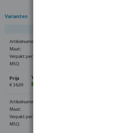
Varianten
0080663
1
1
€ 34,69
(3)
0080664
1
1