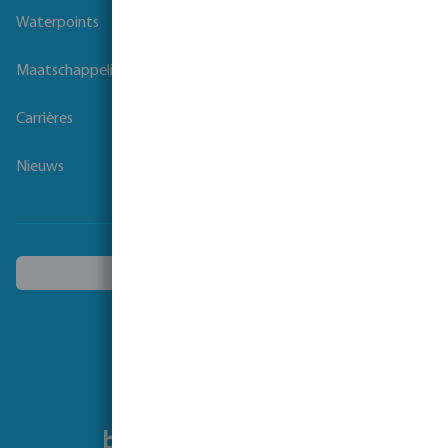
Waterpoints
Maatschappelijk verantwoord ondernemen
Carrières
Nieuws
Kies een ander land
Volg ons