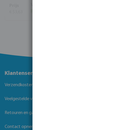
€ 53,63
(38)
Toon meer
Klantenservice
Verzendkosten
Veelgestelde vragen
Retouren en garantie
Contact opnemen