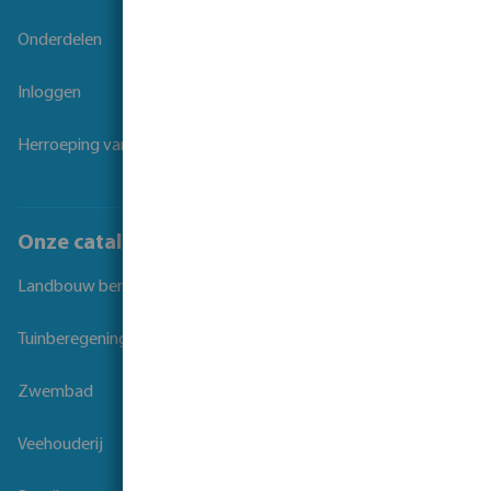
Onderdelen
Inloggen
Herroeping van overeenkomst
Onze catalogi
Landbouw beregening
Tuinberegening
Zwembad
Veehouderij