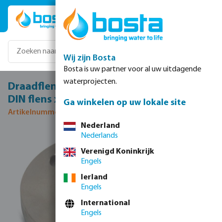
Ga naar de hoofdinhoud
Wij zijn Bosta
Bosta is uw partner voor al uw uitdagende
waterprojecten.
Draadflens RVS 316 DN32 x DN32 x 1 1/4"
DIN flens x binnendraad 40bar DN32 PN40
Ga winkelen op uw lokale site
Artikelnummer 0080666
Nederland
Nederlands
Afbeeldingengalerij overslaan
Verenigd Koninkrijk
Engels
Ierland
Engels
International
Engels