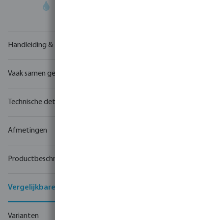
Uw
handelspartner
in watertechnologie
Handleiding & tekeningen
Vaak samen gekocht
Technische details
Afmetingen
Productbeschrijving
Vergelijkbare producten
Varianten