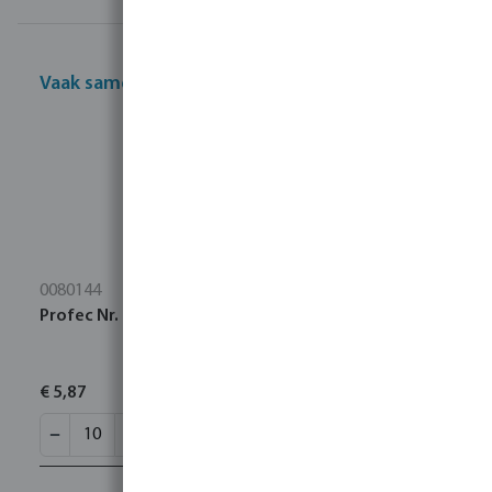
Vaak samen gekocht
0080144
Profec Nr. 270 Sok RVS 316 3/4" binnendraad 16bar
€ 5,87