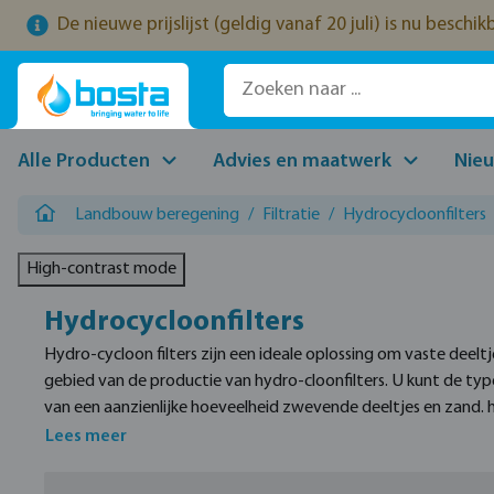
De nieuwe prijslijst (geldig vanaf 20 juli) is nu beschi
naar de hoofdinhoud
Ga naar de zoekopdracht
Ga naar de hoofdnavigatie
Alle Producten
Advies en maatwerk
Nie
Landbouw beregening
/
Filtratie
/
Hydrocycloonfilters
High-contrast mode
Hydrocycloonfilters
Hydro-cycloon filters zijn een ideale oplossing om vaste deeltj
gebied van de productie van hydro-cloonfilters. U kunt de types
van een aanzienlijke hoeveelheid zwevende deeltjes en zand. 
bronwater, het type HFP is daarnaast ook zeer geschikt voor 
Lees meer
een maximale werkdruk van 10 bar en debieten variërend van 5