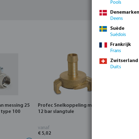
Pools
Denemarke
Deens
Suède
Suédois
Frankrijk
Frans
Zwitserland
Duits
an messing 25
Profec Snelkoppeling messing
Hunter Re
 type 100
12 bar slangtule
CORE Indo
vanaf
vanaf
€ 5,02
€ 95,80