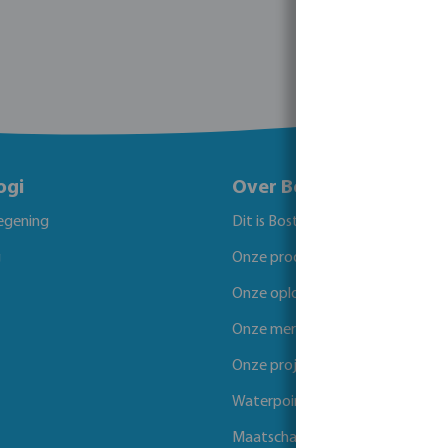
ogi
Over Bosta
egening
Dit is Bosta
g
Onze producten
Onze oplossingen
Onze merken
Onze projecten
Waterpoints
Maatschappelijk verantwoord 