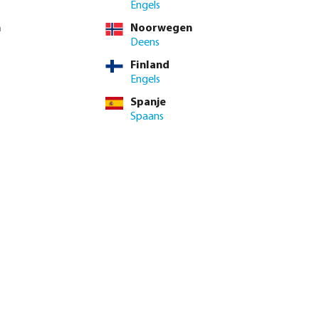
Engels
n
Noorwegen
Deens
Finland
Engels
Spanje
Spaans
genautomaat X-
Profec Kogelkraan PVC-U 16
or
bar lijmmof grijs type Safe 600
vanaf
€ 8,95