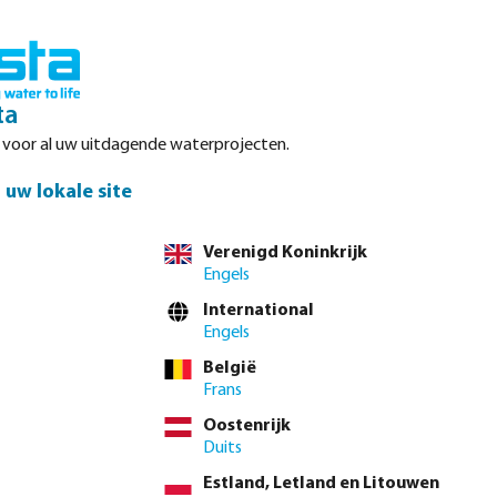
Inloggen
Winkelwagen
ta
r voor al uw uitdagende waterprojecten.
Datasheets
Waterpoints
Service
Contact
uw lokale site
Verenigd Koninkrijk
Engels
International
Engels
van de pioniers op
België
or het filteren
Frans
den met
Oostenrijk
r systemen met
Duits
Estland, Letland en Litouwen