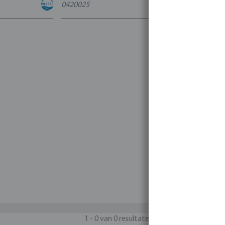
0420025
4
varianten
1 - 0 van 0 resultaten