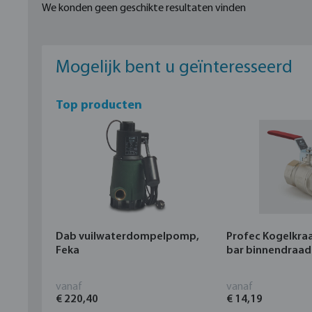
We konden geen geschikte resultaten vinden
Mogelijk bent u geïnteresseerd
Top producten
Dab vuilwaterdompelpomp,
Profec Kogelkra
Feka
bar binnendraad
vanaf
vanaf
€ 220,40
€ 14,19