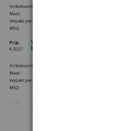
0090892
1/4"
280
1
€ 20,57
(361)
0090893
3/8"
180
1
€ 22,29
(1)
Toon meer