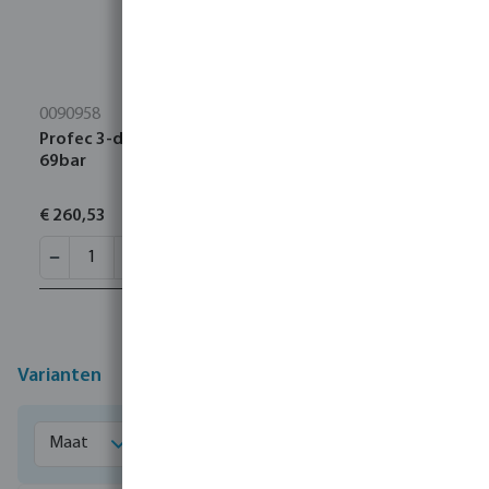
0090958
Profec 3-delige kogelkraan RVS 316 2" binnendraad
69bar
€ 260,53
Varianten