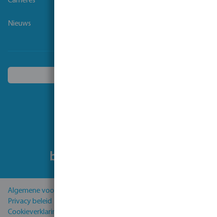
Carrières
Nieuws
Kies een ander land
Volg ons
Algemene voorwaarden
Privacy beleid
Cookieverklaring