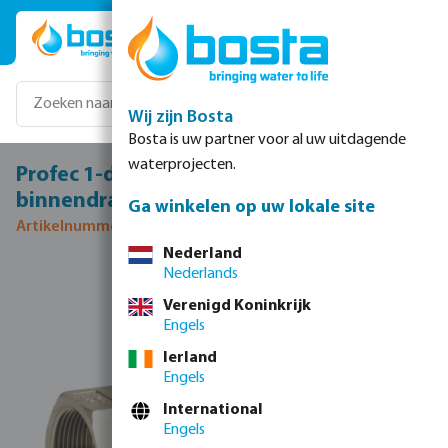
Ga naar de hoofdinhoud
Wij zijn Bosta
Bosta is uw partner voor al uw uitdagende
waterprojecten.
Profec 1-delige Kogelkraan RVS 316 2"
binnendraad 69bar licht
Ga winkelen op uw lokale site
Artikelnummer 0090899
Nederland
Nederlands
Afbeeldingengalerij overslaan
Verenigd Koninkrijk
Engels
Ierland
Engels
International
Engels