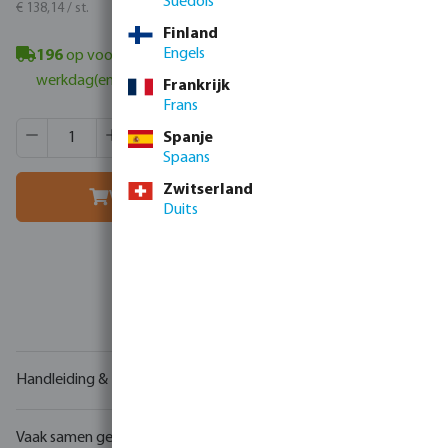
Suédois
€ 167,15 / st.
€ 138,14 / st.
Finland
Engels
196
op voorraad in Veghel, NL
- minimale levertijd: 1-2
werkdag(en)
Frankrijk
Frans
Producthoeveelheid: Voer de gewenste hoeveelheid in of g
Verpakt per:
16 st.
Spanje
MSQ:
1 st.
Spaans
Zwitserland
Voeg toe aan winkelmandje
Duits
Uw
handelspartner
in watertechnologie
Handleiding & tekeningen
Vaak samen gekocht