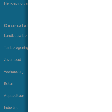
Herroeping van overeenkomst
Onze catalogi
Landbouw beregening
Tuinberegening
Zwembad
Veehouderij
Retail
Aquacultuur
Industrie