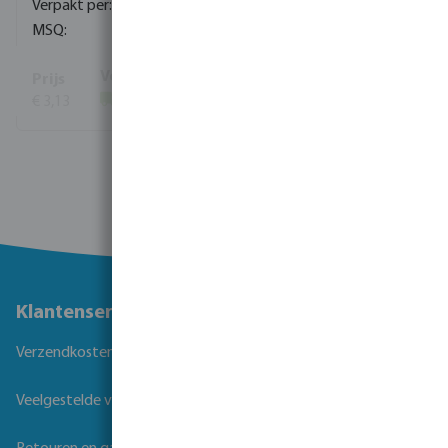
100
10
€ 3,13
(337)
Toon meer
Klantenservice
Verzendkosten
Veelgestelde vragen