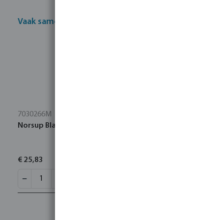
Vaak samen gekocht
7030266M
Norsup Bladschepnet diep
€ 25,83