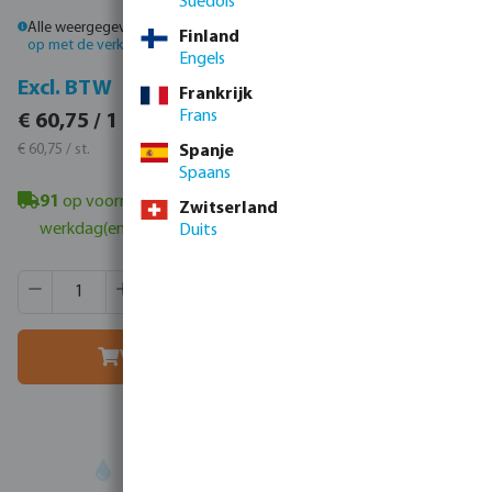
Suédois
Alle weergegeven prijzen zijn inclusief btw.
Log in
of
neem contact
Finland
op met de verkoopafdeling
voor aangepaste prijzen.
Engels
Incl. BTW
Excl. BTW
Frankrijk
€ 73,51 / 1 st.
Frans
€ 60,75 / 1 st.
€ 73,51 / st.
€ 60,75 / st.
Spanje
Spaans
91
op voorraad in Veghel, NL
- minimale levertijd: 1-2
Zwitserland
werkdag(en)
Duits
Producthoeveelheid: Voer de gewenste hoeveelheid in of g
Verpakt per:
6 st.
MSQ:
1 st.
Voeg toe aan winkelmandje
Uw
handelspartner
in watertechnologie