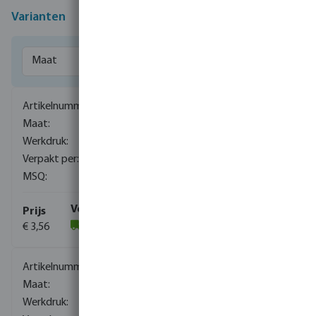
Varianten
0110070
16 mm
16 bar
100
10
€ 3,56
(759)
0110071
20 mm
10 bar