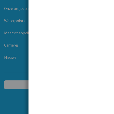
Onze projecten
Waterpoints
Maatschappelijk verantwoord ondernemen
Carrières
Nieuws
Kies een ander land