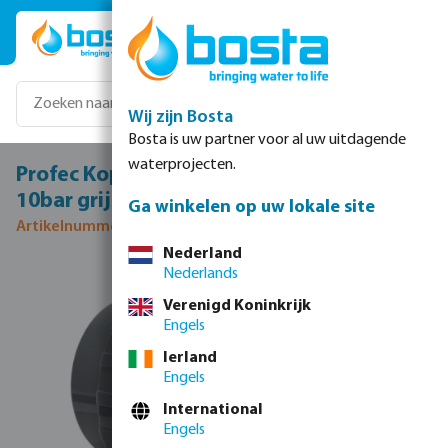
Ga naar de hoofdinhoud
Wij zijn Bosta
Bosta is uw partner voor al uw uitdagende
waterprojecten.
Profec Koppeling PVC-U 110 mm lijmmof
10bar grijs
Ga winkelen op uw lokale site
Artikelnummer 0110079
Nederland
Nederlands
Afbeeldingengalerij overslaan
Verenigd Koninkrijk
Engels
Ierland
Engels
International
Engels