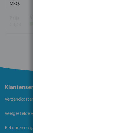
10
€ 3,44
(1534)
Toon meer
Klantenservice
Verzendkosten
Veelgestelde vragen
Retouren en garantie