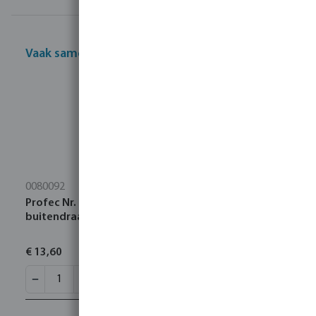
Vaak samen gekocht
0080092
Profec Nr. 241 Verloopring RVS 316 1 1/4" x 1/2"
buitendraad x binnendraad 16bar
€ 13,60