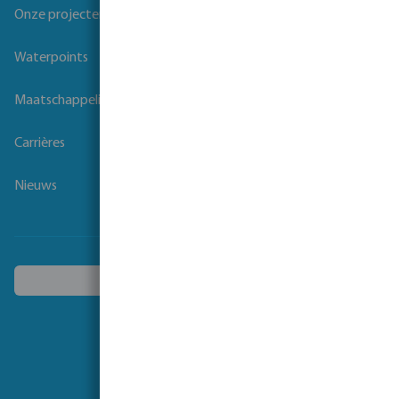
Onze projecten
Waterpoints
Maatschappelijk verantwoord ondernemen
Carrières
Nieuws
Kies een ander land
Volg ons