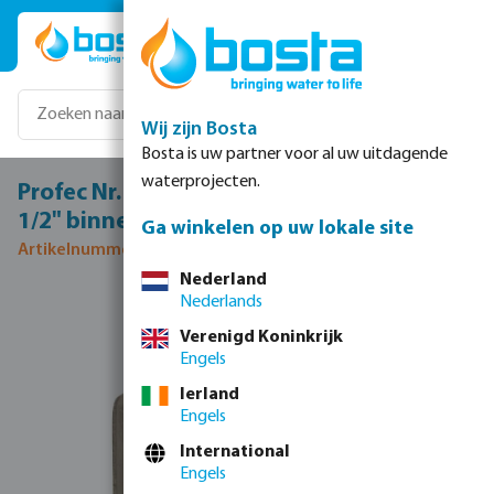
Ga naar de hoofdinhoud
Wij zijn Bosta
Bosta is uw partner voor al uw uitdagende
waterprojecten.
Profec Nr. 240 Verloopsok RVS 316 1 1/4" x
1/2" binnendraad 16bar
Ga winkelen op uw lokale site
Artikelnummer 0080062
Nederland
Nederlands
Afbeeldingengalerij overslaan
Verenigd Koninkrijk
Engels
Ierland
Engels
International
Engels