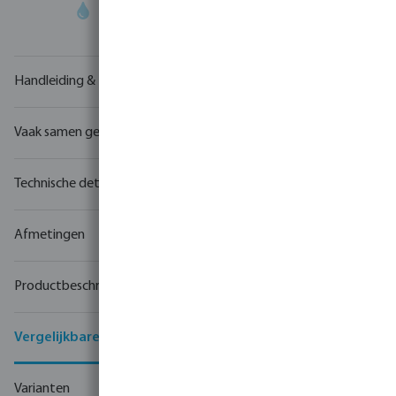
Uw
handelspartner
in watertechnologie
Handleiding & tekeningen
Vaak samen gekocht
Technische details
Afmetingen
Productbeschrijving
Vergelijkbare producten
Varianten