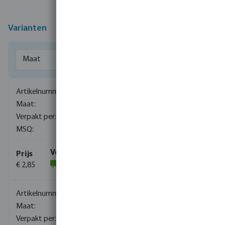
Varianten
0080050
1/4" x 1/8"
720
10
€ 2,85
(1167)
0080052
3/8" x 1/4"
700