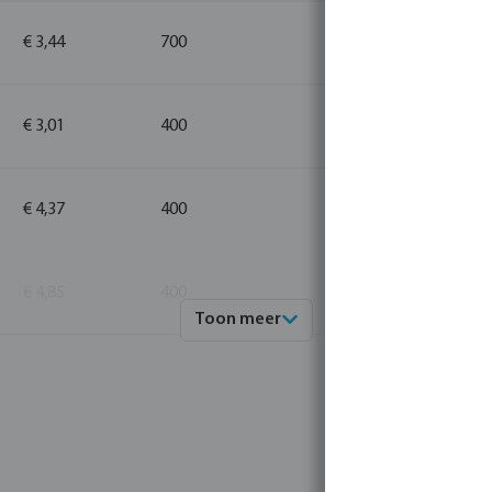
€ 3,44
700
10
€ 3,01
400
10
€ 4,37
400
10
€ 4,85
400
10
Toon meer