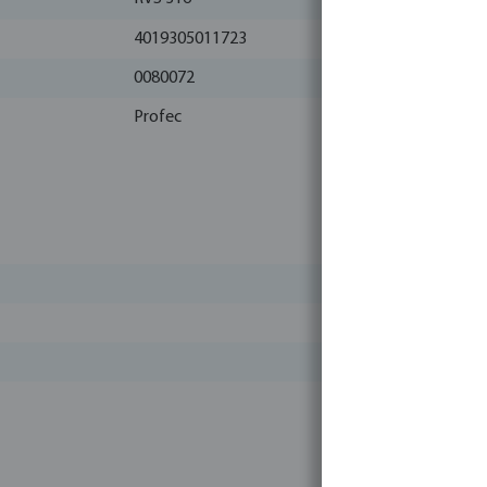
4019305011723
0080072
Profec