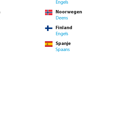
Engels
n
Noorwegen
Deens
 btw.
Log in
of
neem contact op met de verkoopafdeling
voor aangepaste
Finland
Engels
TW
Spanje
/ 1 st.
Spaans
t.
inimale levertijd: 1-2 werkdag(en)
enste hoeveelheid in of gebruik de knoppen om de hoeveelhei
Voeg toe aan winkelmandje