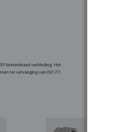
 BSP binnendraad verbinding. Het
rmen ter vervanging van ISO 7/1