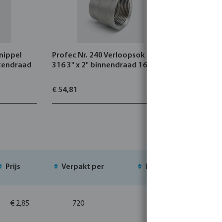
nippel
Profec Nr. 240 Verloopsok RVS
Bijtnippel
itendraad
316 3" x 2" binnendraad 16bar
69 mm
€ 54,81
€ 4,08
Prijs
Verpakt per
MSQ
Vo
€ 2,85
720
10