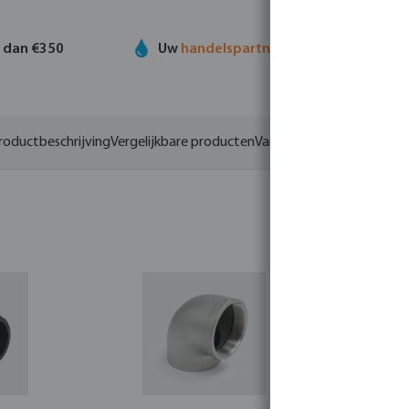
r dan €350
Uw
handelspartner
in watertechnolog
roductbeschrijving
Vergelijkbare producten
Varianten