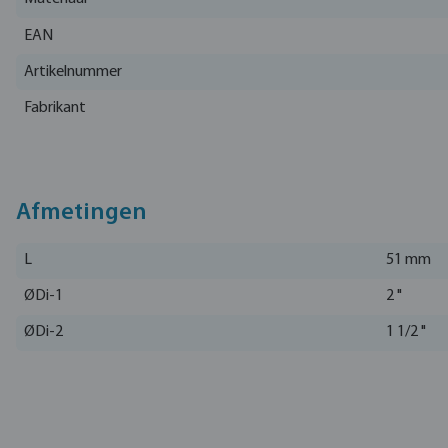
EAN
Artikelnummer
Fabrikant
Afmetingen
L
51 mm
ØDi-1
2 "
ØDi-2
1 1/2 "