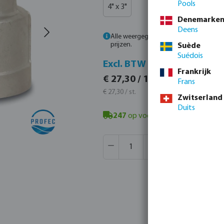
Pools
4" x 3"
Denemarke
Deens
Alle weergegeven prijzen zijn inclusief
prijzen.
Suède
Suédois
Incl. B
Excl. BTW
Frankrijk
€ 33,03 
€ 27,30 / 1 st.
Frans
€ 33,03 / s
€ 27,30 / st.
Zwitserland
Duits
247
op voorraad in Veghel, NL
- m
Producthoeveelheid: Voer de gew
Verpakt per:
35 st.
MSQ:
1 st.