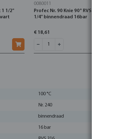
0080011
0080039
 1 1/2"
Profec Nr. 90 Knie 90° RVS 316 1
Profec Nr.
wart
1/4" binnendraad 16bar
316 3/4" b
€ 18,61
€ 10,81
100 °C
Nr. 240
binnendraad
16 bar
RVS 316