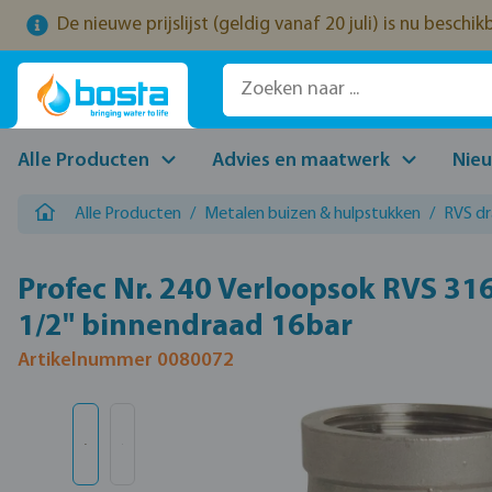
De nieuwe prijslijst (geldig vanaf 20 juli) is nu beschi
naar de hoofdinhoud
Ga naar de zoekopdracht
Ga naar de hoofdnavigatie
Alle Producten
Advies en maatwerk
Nie
Alle Producten
/
Metalen buizen & hulpstukken
/
RVS d
Profec Nr. 240 Verloopsok RVS 316
1/2" binnendraad 16bar
Artikelnummer 0080072
Afbeeldingengalerij overslaan