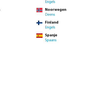
 BTW
Engels
4 / 10 st.
n
Noorwegen
t.
Deens
Finland
inimale levertijd: 1-2 werkdag(en)
Engels
Spanje
enste hoeveelheid in of gebruik de knoppen om de hoeveelhei
.
Spaans
Voeg toe aan winkelmandje
.