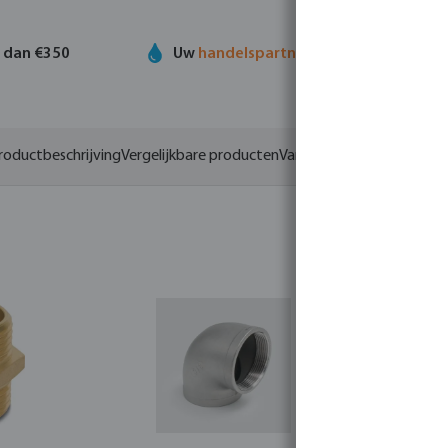
r dan €350
Uw
handelspartner
in watertechnolog
roductbeschrijving
Vergelijkbare producten
Varianten