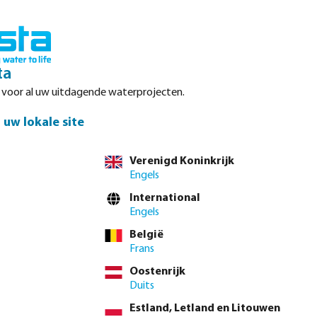
Inloggen
Winkelwagen
ta
r voor al uw uitdagende waterprojecten.
Datasheets
Waterpoints
Service
Contact
uw lokale site
Verenigd Koninkrijk
Engels
el direct via de
volledige producttabel
International
Engels
België
4"
1 1/2"
2"
2 1/2"
3"
4"
(Deze optie is momenteel niet beschikbaa
Frans
Oostenrijk
 btw.
Log in
of
neem contact op met de verkoopafdeling
voor aangepaste
Duits
Estland, Letland en Litouwen