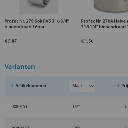
Profec Nr. 270 Sok RVS 316 3/4"
Profec Nr. 270A Halve 
binnendraad 16bar
316 1/4" binnendraad 
€ 5,87
€ 1,56
Varianten
Artikelnummer
Pri
0080151
1/4"
€