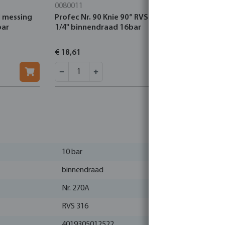
0080011
0080039
l messing
Profec Nr. 90 Knie 90° RVS 316 1
Profec Nr.
bar
1/4" binnendraad 16bar
316 3/4" b
€ 18,61
€ 10,81
10 bar
binnendraad
Nr. 270A
RVS 316
4019305012522