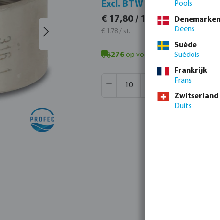
Incl.
Excl. BTW
Pools
€ 21,5
€ 17,80 / 10 st.
Denemarke
€ 2,15 / s
Deens
€ 1,78 / st.
Suède
276
op voorraad in Veghel, NL
Suédois
- m
Frankrijk
Producthoeveelheid: Voer de gew
Verpakt per:
1720 st
Frans
MSQ:
10 st
Zwitserland
Duits