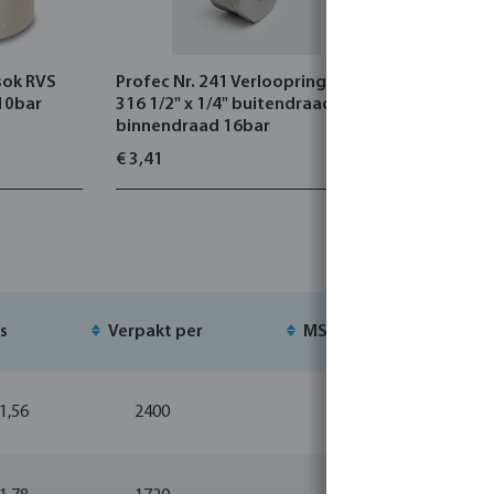
sok RVS
Profec Nr. 241 Verloopring RVS
Profec Nr.
10bar
316 1/2" x 1/4" buitendraad x
1/4" buit
binnendraad 16bar
€ 3,41
€ 13,36
js
Verpakt per
MSQ
Voo
 1,56
2400
10