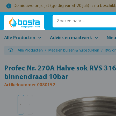
De nieuwe prijslijst (geldig vanaf 20 juli) is nu beschi
naar de hoofdinhoud
Ga naar de zoekopdracht
Ga naar de hoofdnavigatie
Alle Producten
Advies en maatwerk
Nie
Alle Producten
/
Metalen buizen & hulpstukken
/
RVS d
Profec Nr. 270A Halve sok RVS 316
binnendraad 10bar
Artikelnummer 0080152
Afbeeldingengalerij overslaan