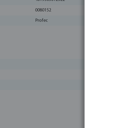
0080152
Profec