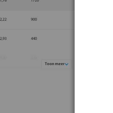
 1,78
1720
10
 2,22
900
5
 2,93
440
10
 4,00
336
10
Toon meer