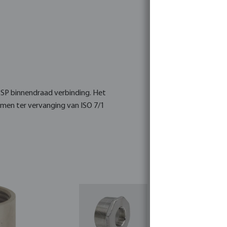
 BSP binnendraad verbinding. Het
rmen ter vervanging van ISO 7/1