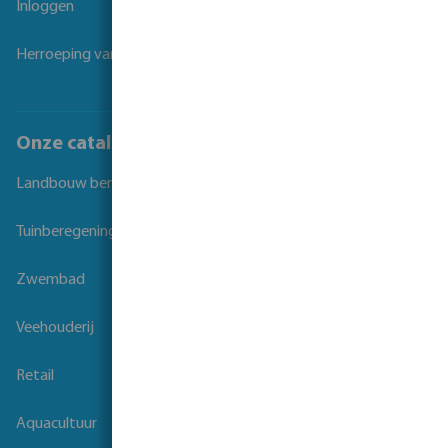
Inloggen
Herroeping van overeenkomst
Onze catalogi
Landbouw beregening
Tuinberegening
Zwembad
Veehouderij
Retail
Aquacultuur