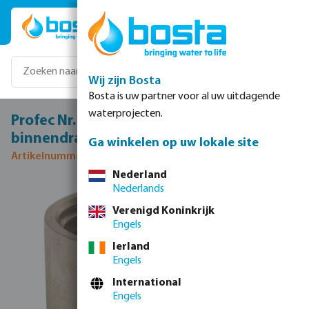
Ga naar de hoofdinhoud
Wij zijn Bosta
Bosta is uw partner voor al uw uitdagende
waterprojecten.
Profec Nr. 270A Halve sok RVS 316 4"
binnendraad 10bar
Ga winkelen op uw lokale site
Artikelnummer 0080348
Nederland
Nederlands
Afbeeldingengalerij overslaan
Verenigd Koninkrijk
Engels
Ierland
Engels
International
Engels