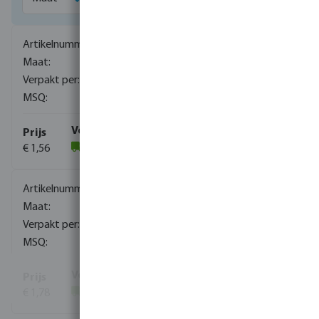
0080151
1/4"
2400
10
€ 1,56
(946)
0080152
3/8"
1720
10
€ 1,78
(276)
Toon meer