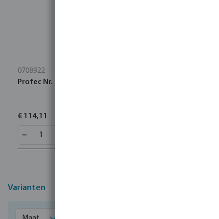
0708922
Profec Nr. 270 Sok messing 4" binnendraad 10bar
€ 114,11
Varianten