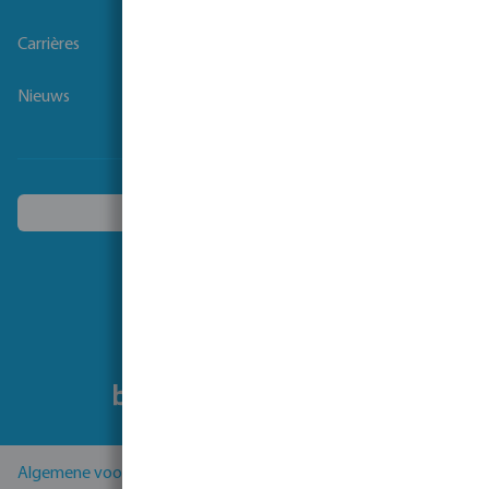
Carrières
Nieuws
Kies een ander land
Volg ons
Algemene voorwaarden