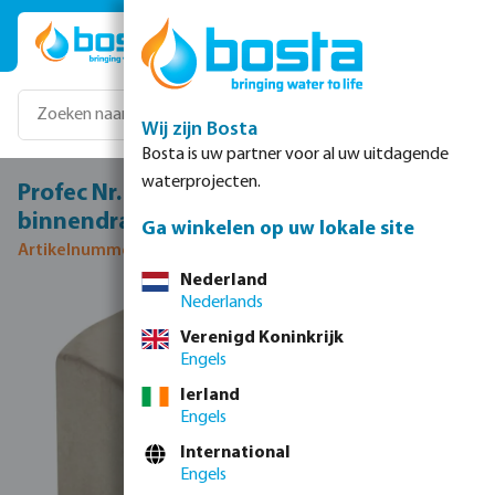
Ga naar de hoofdinhoud
Wij zijn Bosta
Bosta is uw partner voor al uw uitdagende
waterprojecten.
Profec Nr. 300 Dop RVS 316 1 1/4"
binnendraad 16bar type achthoek
Ga winkelen op uw lokale site
Artikelnummer 0080706
Nederland
Nederlands
Afbeeldingengalerij overslaan
Verenigd Koninkrijk
Engels
Ierland
Engels
International
Engels