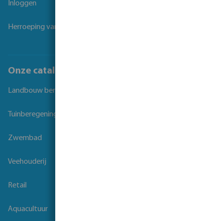
Inloggen
Herroeping van overeenkomst
Onze catalogi
Landbouw beregening
Tuinberegening
Zwembad
Veehouderij
Retail
Aquacultuur