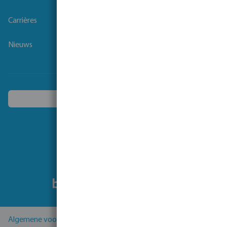
Carrières
Nieuws
Kies een ander land
Volg ons
Algemene voorwaarden