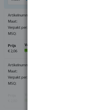
0080700
1/8"
1600
10
€ 2,06
(786)
0080701
1/4"
1600
10
€ 2,80
(1490)
Toon meer