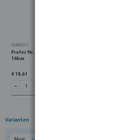
0080011
Profec Nr. 90 Knie 90° RVS 316 1 1/4" binnendraad
16bar
€ 18,61
Varianten