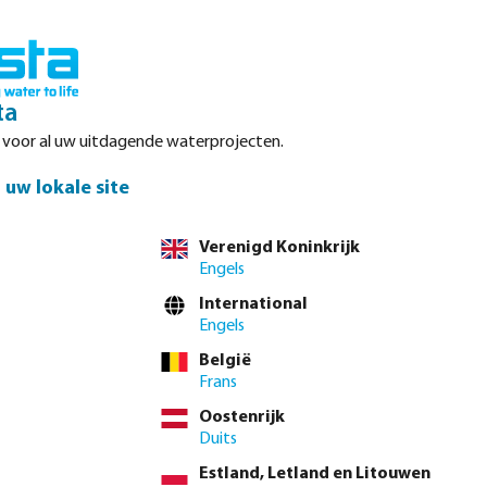
Inloggen
Winkelwagen
ta
r voor al uw uitdagende waterprojecten.
Datasheets
Waterpoints
Service
Contact
uw lokale site
Verenigd Koninkrijk
Engels
el direct via de
volledige producttabel
International
Engels
België
4"
1 1/2"
2"
2 1/2"
3"
4"
(Deze optie is momenteel niet beschikbaa
Frans
Oostenrijk
 btw.
Log in
of
neem contact op met de verkoopafdeling
voor aangepaste
Duits
Estland, Letland en Litouwen