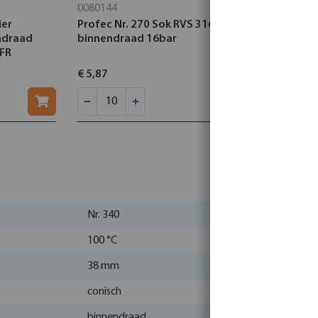
0080144
0080011
ier
Profec Nr. 270 Sok RVS 316 3/4"
Profec Nr. 
endraad
binnendraad 16bar
1/4" binne
 FR
€ 5,87
€ 18,61
Nr. 340
100 °C
38 mm
conisch
binnendraad