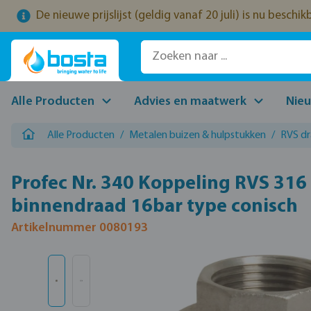
De nieuwe prijslijst (geldig vanaf 20 juli) is nu beschi
naar de hoofdinhoud
Ga naar de zoekopdracht
Ga naar de hoofdnavigatie
Alle Producten
Advies en maatwerk
Nie
Alle Producten
/
Metalen buizen & hulpstukken
/
RVS d
Profec Nr. 340 Koppeling RVS 316 
binnendraad 16bar type conisch
Artikelnummer 0080193
Afbeeldingengalerij overslaan