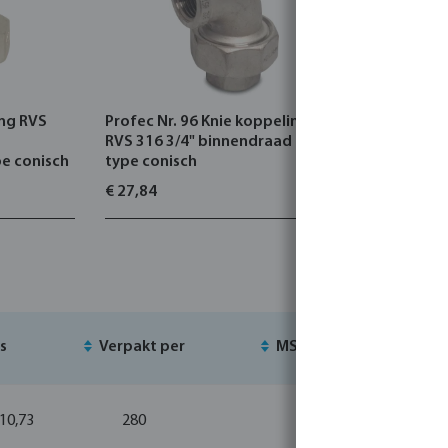
ing RVS
Profec Nr. 96 Knie koppeling 90°
Profec Nr
RVS 316 3/4" binnendraad 16bar
316 1/2" 
e conisch
type conisch
type vlak
€ 27,84
€ 8,51
js
Verpakt per
MSQ
Voo
 10,73
280
10