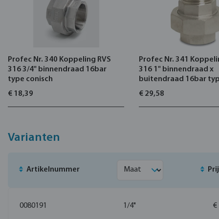
Profec Nr. 340 Koppeling RVS
Profec Nr. 341 Koppel
316 3/4" binnendraad 16bar
316 1" binnendraad x
type conisch
buitendraad 16bar typ
€ 18,39
€ 29,58
Varianten
Artikelnummer
Pri
0080191
1/4"
€