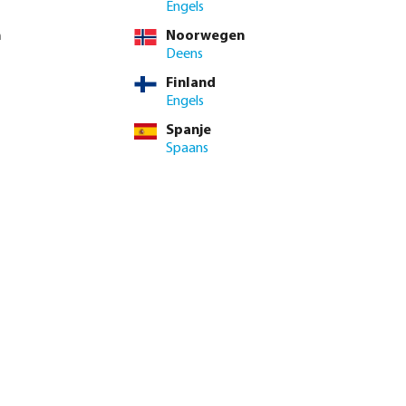
. BTW
Engels
,22 / 10 st.
n
Noorwegen
 / st.
Deens
Finland
inimale levertijd: 1-2 werkdag(en)
Engels
Spanje
enste hoeveelheid in of gebruik de knoppen om de hoeveelhei
Spaans
Voeg toe aan winkelmandje