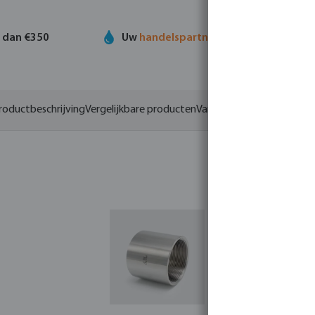
r dan €350
Uw
handelspartner
in watertechnolog
roductbeschrijving
Vergelijkbare producten
Varianten