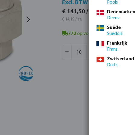
Incl
Excl. BTW
Pools
€ 171
€ 141,50 / 10 st.
Denemarke
€ 17,12
Deens
€ 14,15 / st.
Suède
772
op voorraad in Veghel, NL
Suédois
- m
Frankrijk
Producthoeveelheid: Voer de gew
Verpakt per:
160 st.
Frans
MSQ:
10 st.
Zwitserland
Duits