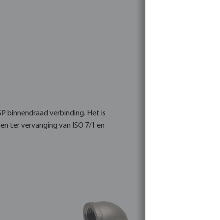
SP binnendraad verbinding. Het is
n ter vervanging van ISO 7/1 en