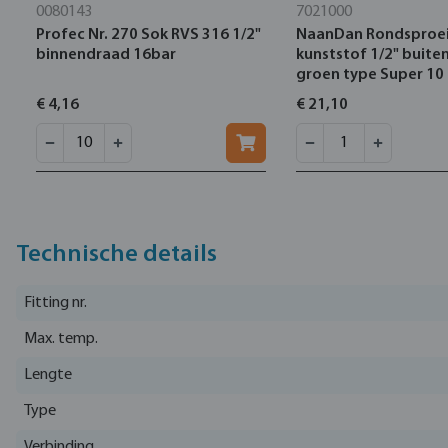
0080143
7021000
Profec Nr. 270 Sok RVS 316 1/2"
NaanDan Rondsproe
binnendraad 16bar
kunststof 1/2" buit
groen type Super 10
€ 4,16
€ 21,10
Technische details
Fitting nr.
Max. temp.
Lengte
Type
Verbinding