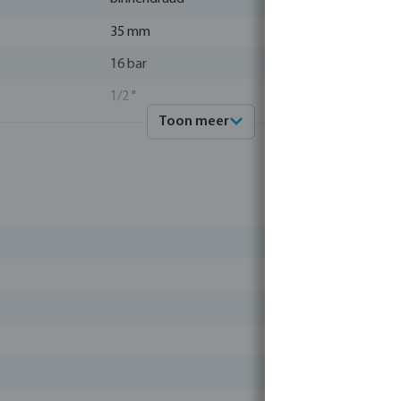
35 mm
16 bar
1/2 "
Toon meer
RVS 316
4019305012898
0080193
Profec