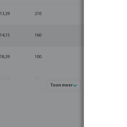
 13,29
210
10
 14,15
160
10
 18,39
100
1
 25,38
60
1
Toon meer