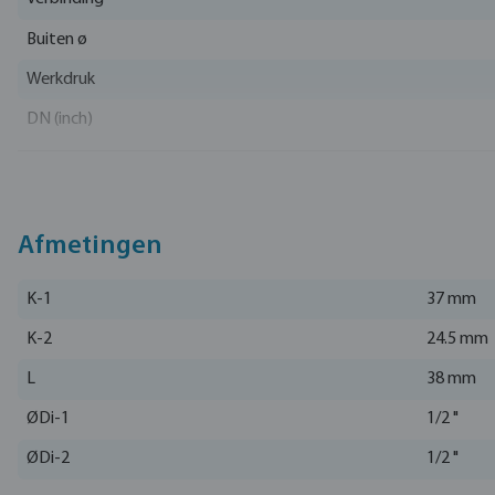
Buiten ø
Werkdruk
DN (inch)
Materiaal
EAN
Artikelnummer
Afmetingen
Fabrikant
K-1
37 mm
K-2
24.5 mm
L
38 mm
ØDi-1
1/2 "
ØDi-2
1/2 "