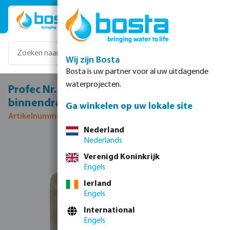
Ga naar de hoofdinhoud
Wij zijn Bosta
Bosta is uw partner voor al uw uitdagende
waterprojecten.
Profec Nr. 340 Koppeling RVS 316 1/4"
binnendraad 16bar type conisch
Ga winkelen op uw lokale site
Artikelnummer 0080191
Nederland
Nederlands
Afbeeldingengalerij overslaan
Verenigd Koninkrijk
Engels
Ierland
Engels
International
Engels