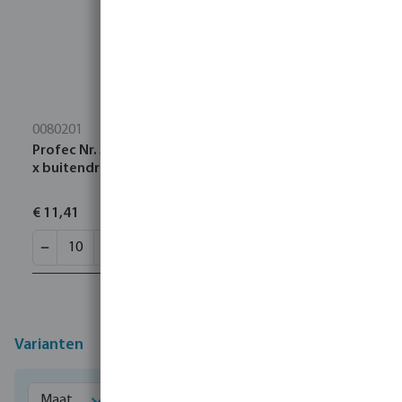
0080201
Profec Nr. 341 Koppeling RVS 316 1/4" binnendraad
x buitendraad 16bar type conisch
€ 11,41
Varianten