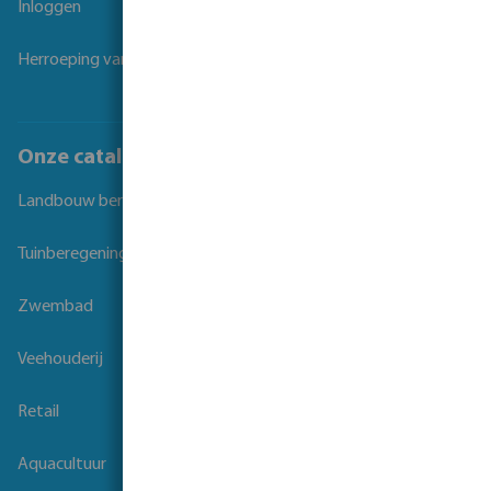
Inloggen
Herroeping van overeenkomst
Onze catalogi
Landbouw beregening
Tuinberegening
Zwembad
Veehouderij
Retail
Aquacultuur