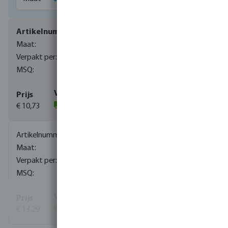
0080191
1/4"
280
10
€ 10,73
(245)
0080192
3/8"
210
10
€ 13,29
(227)
Toon meer