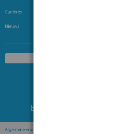
Carrières
Nieuws
Kies een ander land
Volg ons
Algemene voorwaarden