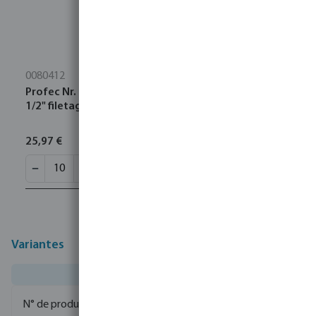
0080412
Profec Nr. 23 Raccord de tuyau acier inoxydable 316
1/2" filetage mâle 16bar 80 mm
25,97 €
Variantes
0085010