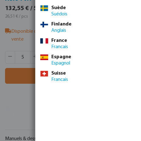
160,39 € / 5 pcs
Suède
132,55 € / 5 pcs
Suédois
32,08 € / pcs
26,51 € / pcs
Finlande
Anglais
Disponible chez le fournisseur
- veuillez contacter l'équipe de
vente
France
Francais
Quantité de produit : Entrez la quantité souhaitée ou utili
Quantité de boîtes:
90 pcs
Espagne
MSQ:
5 pcs
Espagnol
Suisse
Ajouter au panier
Francais
Votre
partenaire commercial
en matière de technologie de
l'eau
Manuels & dessins