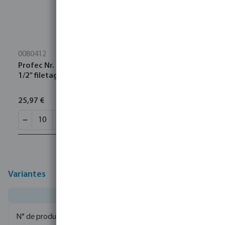
0080412
Profec Nr. 23 Raccord de tuyau acier inoxydable 316
1/2" filetage mâle 16bar 80 mm
25,97 €
Variantes
0085010