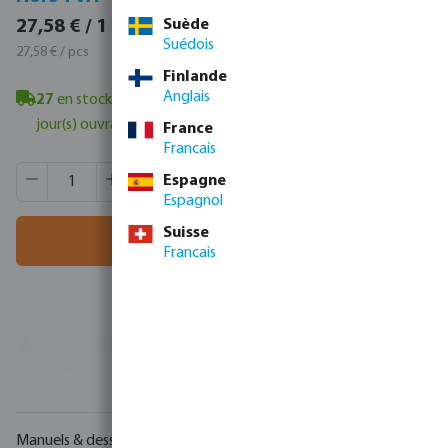
33,37 € / 1 pcs
Suède
27,58 € / 1 pcs
Suédois
33,37 € / pcs
27,58 € / pcs
Finlande
Anglais
27
en stock à Veghel, NL
- délai de livraison minimum : 1-2
jour(s) ouvrable(s)
France
Francais
Quantité de produit : Entrez la quantité souhaitée ou utili
Quantité de boîtes:
100 pcs
Espagne
MSQ:
1 pcs
Espagnol
Suisse
Ajouter au panier
Francais
Votre
partenaire commercial
en matière de technologie de
l'eau
Manuels & dessins