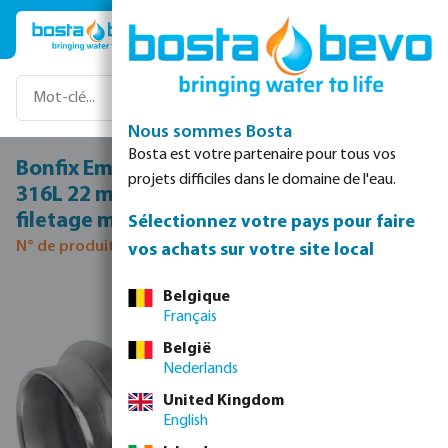
Passer au contenu principal
Nous sommes Bosta
Bosta est votre partenaire pour tous vos
Bonfix Embout filete acier inoxydable
projets difficiles dans le domaine de l'eau.
316L 22 mm x 3/4" raccord à sertir x
filetage mâle 16bar DVGW/KIWA/WRAS
Sélectionnez votre pays pour faire
N° de produit 0085015
vos achats sur votre site local
Ignorer la galerie d'images
Belgique
Français
België
Nederlands
United Kingdom
English