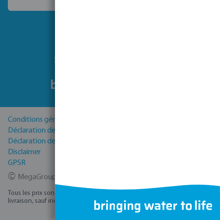
Choisissez un autre pays
Suivez-nous
Conditions générales
Déclaration de Confidentialité
Déclaration de cookies
Disclaimer
GPSR
©
MegaGroup Trade 2026
Tous les prix sont hors TVA plus
, frais d'expédition
et éventuels frais de
livraison, sauf indication contraire.