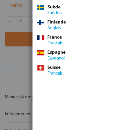
vente
Suède
Suédois
Quantité de produit : Entrez la quantité souhaitée ou utili
Quantité de boîtes:
8 pcs
Finlande
MSQ:
1 pcs
Anglais
France
Ajouter au panier
Francais
Espagne
Espagnol
Suisse
Votre
partenaire commercial
en matière de technologie de
Francais
l'eau
Manuels & dessins
Fréquemment achetés ensemble