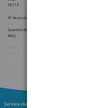
28,11 €
0085174
25
1
33,13 €
(56)
Voir plus
Service client