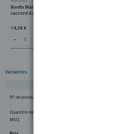
0085002
Bonfix Manchon acier inoxydable 316L 22 mm
raccord à sertir KIWA
14,50 €
Variantes
0085172
100
5