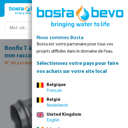
Passer au contenu principal
Nous sommes Bosta
Bosta est votre partenaire pour tous vos
Bonfix T à 90° acier inoxydable 316L 42
projets difficiles dans le domaine de l'eau.
mm raccord à sertir KIWA
Sélectionnez votre pays pour faire
N° de produit 0085177
vos achats sur votre site local
Ignorer la galerie d'images
Belgique
Français
België
Nederlands
United Kingdom
English