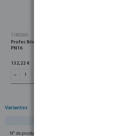
1180260
Profec Bride aveugle acier DN150 bride DIN 16bar
PN16
132,22 €
Variantes
0080657