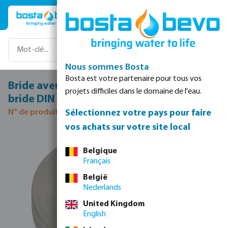
Passer au contenu principal
Nous sommes Bosta
Bosta est votre partenaire pour tous vos
Bride aveugle acier inoxydable 316 DN150
projets difficiles dans le domaine de l'eau.
bride DIN 16bar DN150 PN16
Sélectionnez votre pays pour faire
N° de produit 0080662
vos achats sur votre site local
Ignorer la galerie d'images
Belgique
Français
België
Nederlands
United Kingdom
English