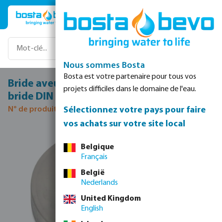
Passer au contenu principal
Nous sommes Bosta
Bosta est votre partenaire pour tous vos
Bride aveugle acier inoxydable 316 DN65
projets difficiles dans le domaine de l'eau.
bride DIN 16bar DN65 PN16
Sélectionnez votre pays pour faire
N° de produit 0080658
vos achats sur votre site local
Ignorer la galerie d'images
Belgique
Français
België
Nederlands
United Kingdom
English