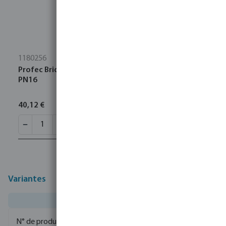
1180256
Profec Bride aveugle acier DN65 bride DIN 16bar
PN16
40,12 €
Variantes
0080657