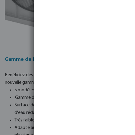
Gamme de filtres à tambour TM
Bénéficiez des dernières technologies de filtration avec notre
nouvelle gamme de filtres à tambour :
5 modèles au choix
Gamme de 5m3h à 140m3h selon le modèle
Surface de maille maximisée pour une consommation
d'eau réduite et des coûts de possession réduits.
Très faible consommation d'électricité (0,18 - 0,55 kW).
Adapté aux applications en eau salée - fabriqué en