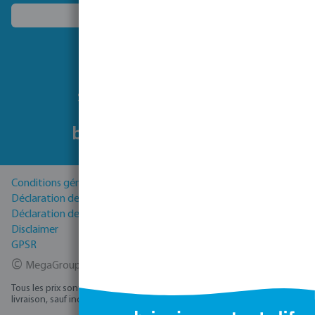
Choisissez un autre pays
Suivez-nous
Conditions générales
Déclaration de Confidentialité
Déclaration de cookies
Disclaimer
GPSR
©
MegaGroup Trade 2026
Tous les prix sont hors TVA plus
, frais d'expédition
et éventuels frais de
livraison, sauf indication contraire.