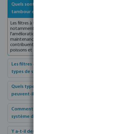
Quels sont les avantages de l'utilisation d'un filtre à
tambour en aquaculture ?
Les filtres à tambour offrent plusieurs avantages,
notamment l'élimination efficace des déchets solides,
l'amélioration de la qualité de l'eau, la réduction de la
maintenance et la capacité de traiter des débits élevés. Ils
contribuent à maintenir des conditions optimales pour les
poissons et autres organismes aquatiques.
Les filtres à tambour conviennent-ils à tous les
types de systèmes d'aquaculture ?
Quels types de déchets les filtres à tambour
peuvent-ils éliminer ?
Comment choisir le bon filtre à tambour pour un
système d'aquaculture ?
Y a-t-il des considérations environnementales à