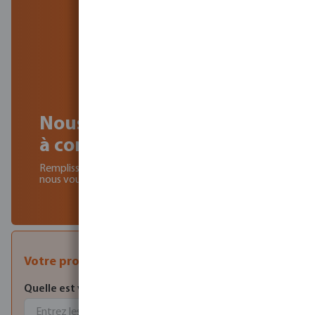
Nous pouvons vous aider
à concrétiser votre projet.
Remplissez le formulaire de contact ci-dessous et
nous vous recontacterons bientôt.
Votre projet :
Quelle est votre demande ?
*