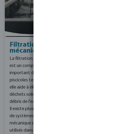
Filtration
Contactez-
mécanique
nous pour
obtenir des
La filtration mécanique
conseils.
est un composant
Nos filtres à tambour
important des fermes
sont fabriqués à partir de
piscicoles terrestres, car
matériaux résistants à la
elle aide à éliminer les
corrosion. Par exemple,
déchets solides et les
les filtres à tambour TM
débris de l'eau recirculée.
sont fabriqués à partir de
Il existe plusieurs types
plastiques et le filtre à
de systèmes de filtration
tambour HEX est
mécanique couramment
composé de PEHD sur le
utilisés dans les fermes