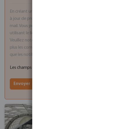
En créant un compte, vous acceptez de recevoir des mises
à jour de produits et des offres promotionnelles par e-
mail. Vous pouvez vous désabonner à tout moment en
utilisant le lien inclus dans chaque e-mail marketing.
Veuillez noter qu'en vous désabonnant, vous ne recevrez
plus les communications de service importantes, telles
que les notifications de changements de prix.
Les champs marqués d'un astérisque (*) sont obligatoires.
Envoyer