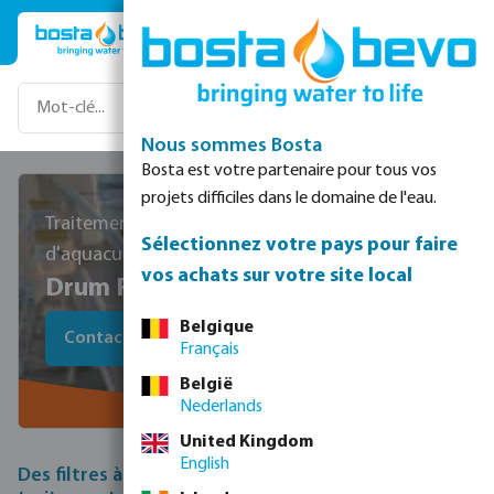
Passer au contenu principal
Nous sommes Bosta
Bosta est votre partenaire pour tous vos
projets difficiles dans le domaine de l'eau.
Traitement professionnel de l'eau pour les systèmes
Sélectionnez votre pays pour faire
d'aquaculture RAS et à circulation continue.
vos achats sur votre site local
Drum Filters
Belgique
Contactez-nous pour des informations sur les prix
Français
België
Nederlands
United Kingdom
English
Des filtres à tambour de pointe développés pour le