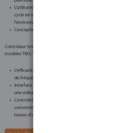
plastique pour réduire la corrosion.
L'utilisation de plastiques offre une meilleure évaluation du
cycle de vie (ACV), donc c'est meilleur pour
l'environnement.
Conception à faible entretien
Contrôleur Smart Box - disponible uniquement avec les
modèles TM3, TM4 et TM5.
L'efficacité énergétique est optimisée grâce au variateur
de fréquence.
Interface intelligente avec panneau LED multicolore pour
une utilisation facile.
Contrôlez et mesurez des paramètres tels que la
consommation d'énergie, la fréquence de rinçage, les
heures d'ouverture, afin d'optimiser les performances.