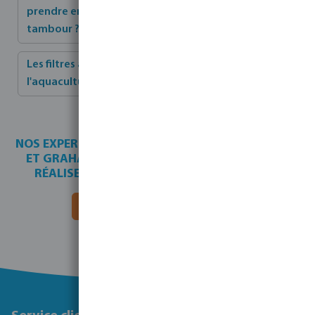
prendre en compte lors de l'utilisation de filtres à
tambour ?
Les filtres à tambour peuvent-ils être utilisés dans
l'aquaculture en eau salée ?
NOS EXPERTS EN AQUACULTURE, BEN BLACKBURN
ET GRAHAM MANDER, PEUVENT VOUS AIDER À
RÉALISER VOTRE INSTALLATION COMPLÈTE.
Contactez-nous pour un devis