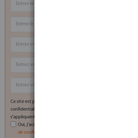
Ce site est protégé par reCAPTCHA et la politique de
confidentialité de Google
et
Conditions d'utilisation
s'appliquent.
Oui, j'accepte les
Conditions générales
et la
Politique
de confidentialité
de Bosta Belgique.
*