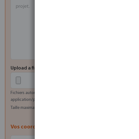
Upload a file
Fichiers autorisés: image/jpeg, image/png, image/bmp,
application/pdf
Taille maximale des fichiers (MB): 20
Vos coordonnées