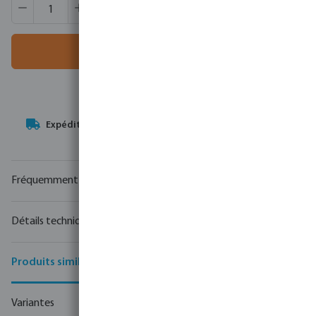
Quantité de produit : Entrez la quantité souhaitée ou utili
Quantité de boîtes:
80 pcs
MSQ:
1 pcs
Ajouter au panier
Votre
partenaire commercial
en matière de technologie de
l'eau
Fréquemment achetés ensemble
Détails techniques
Produits similaires
Variantes