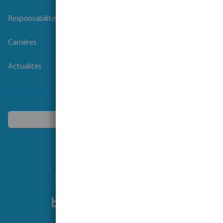
Waterpoints
Responsabilité sociale des entreprises
Carrières
Actualités
Choisissez un autre pays
Suivez-nous