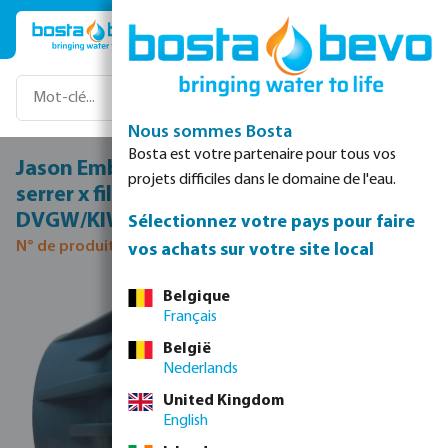
Passer au contenu principal
Nous sommes Bosta
Bosta est votre partenaire pour tous vos
Jason Embout filete PP 50 mm x 1 1/4" à
projets difficiles dans le domaine de l'eau.
serrer x filetage mâle 16bar noir/bleu
DVGW/KIWA/WRAS/SVGW
Sélectionnez votre pays pour faire
N° de produit 0706249
vos achats sur votre site local
Ignorer la galerie d'images
Belgique
Français
België
Nederlands
United Kingdom
English