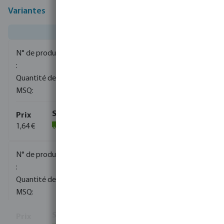
Variantes
0706216
750
10
1,64 €
(1003)
0706217
750
10