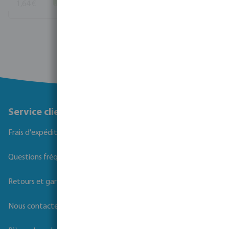
1,64 €
(4844)
Voir plus
Service client
Frais d'expédition
Questions fréquemment posées
Retours et garanties
Nous contacter