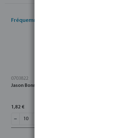
Fréquemment achetés ensemble
0703822
Jason Bonnet PP 32 mm à serrer 10bar noir/bleu
1,82 €