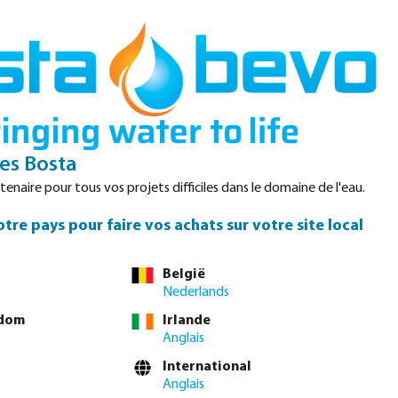
Login
Panier
Datasheets
Waterpoints
Service
Contact
s Bosta
enaire pour tous vos projets difficiles dans le domaine de l'eau.
tre pays pour faire vos achats sur votre site local
us ou commandez directement via le
tableau complet des
België
Nederlands
gdom
Irlande
4"
1 1/2"
2"
2 1/2"
3"
4"
Anglais
International
vous connecter
ou
contacter le service commercial
pour obtenir des prix
Anglais