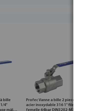
à bille
Profec Vanne a bille 2 pieces
Profec Van
 1/4"
acier inoxydable 316 1" filetage
acier inox
tage mâle
femelle 64bar DIN3202-M3
filetage f