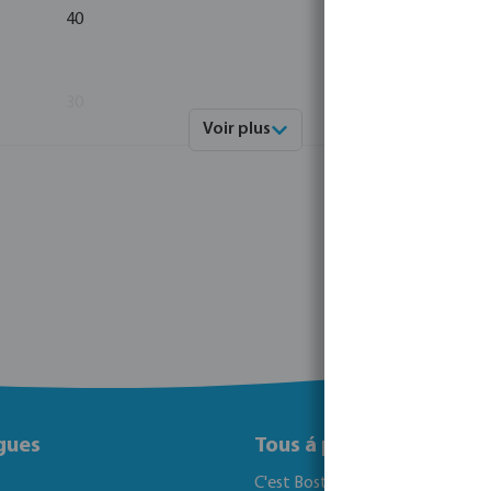
40
1
30
1
Voir plus
gues
Tous á propos de Bosta
C'est Bosta