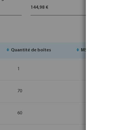
144,98 €
84,55 €
Quantité de boîtes
MSQ
S
1
1
70
1
60
1