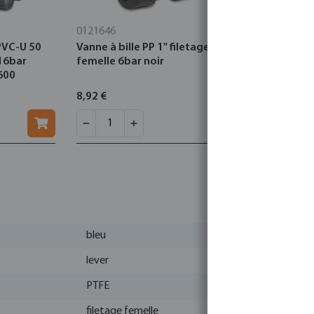
0121646
7010818
 PVC-U 50
Vanne à bille PP 1" filetage
Profec Lev
16bar
femelle 6bar noir
1" type 10
600
8,92 €
4,87 €
bleu
lever
PTFE
filetage femelle