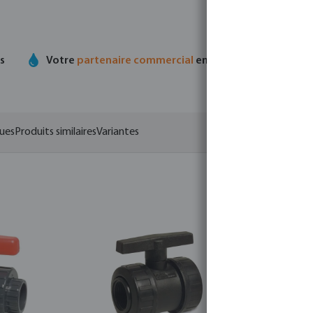
ts
Votre
partenaire commercial
en matière de technolo
ques
Produits similaires
Variantes