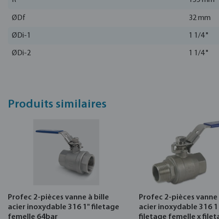
R
155 mm
ØDf
32 mm
ØDi-1
1 1/4 "
ØDi-2
1 1/4 "
Produits similaires
Profec 2-pièces vanne à bille
Profec 2-pièces vanne 
acier inoxydable 316 1" filetage
acier inoxydable 316 1
femelle 64bar
filetage femelle x file