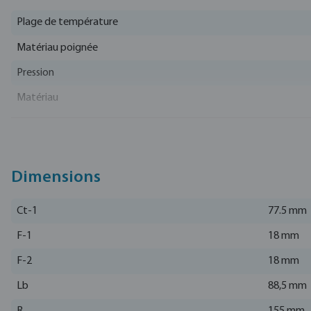
Plage de température
Matériau poignée
Pression
Matériau
EAN
Numéro d'article
Fabricant
Dimensions
Ct-1
77.5 mm
F-1
18 mm
F-2
18 mm
Lb
88,5 mm