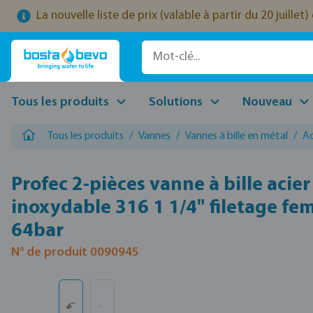
La nouvelle liste de prix (valable à partir du 20 juille
ser au contenu principal
Passer à la recherche
Passer à la navigation principale
Tous les produits
Solutions
Nouveau
Tous les produits
/
Vannes
/
Vannes à bille en métal
/
Ac
Profec 2-pièces vanne à bille acier
inoxydable 316 1 1/4" filetage fem
64bar
N° de produit 0090945
Ignorer la galerie d'images