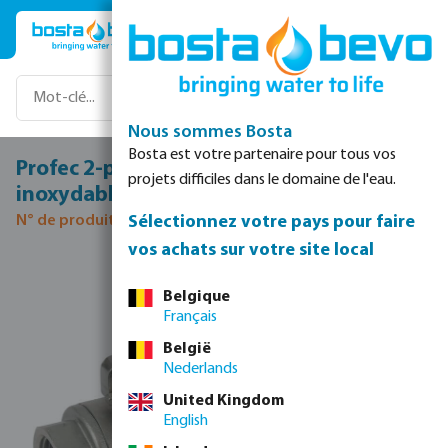
Passer au contenu principal
Nous sommes Bosta
Bosta est votre partenaire pour tous vos
Profec 2-pièces vanne à bille acier
projets difficiles dans le domaine de l'eau.
inoxydable 316 4" filetage femelle 64bar
Sélectionnez votre pays pour faire
N° de produit 0090950
vos achats sur votre site local
Ignorer la galerie d'images
Belgique
Français
België
Nederlands
United Kingdom
English