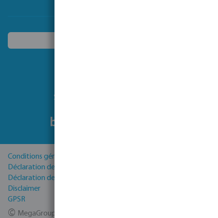
Choisissez un autre pays
Suivez-nous
Conditions générales
Déclaration de Confidentialité
Déclaration de cookies
Disclaimer
GPSR
©
MegaGroup Trade 2026