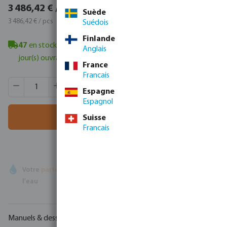
4 218,57 € / 1 pcs
3 486,42 € / 1 pcs
Suède
4 218,57 € / pcs
3 486,42 € / pcs
Suédois
Finlande
47
en stock à Veghel, NL
- délai de livraison minimum : 1-2
Anglais
jour(s) ouvrable(s)
France
Francais
Quantité de produit : Entrez la quantité souhaitée ou utili
Quantité de boîtes:
2 pcs
Espagne
MSQ:
1 pcs
Espagnol
Ajouter au panier
Suisse
Francais
Votre
partenaire commercial
en matière de technologie de
l'eau
Manuels & dessins