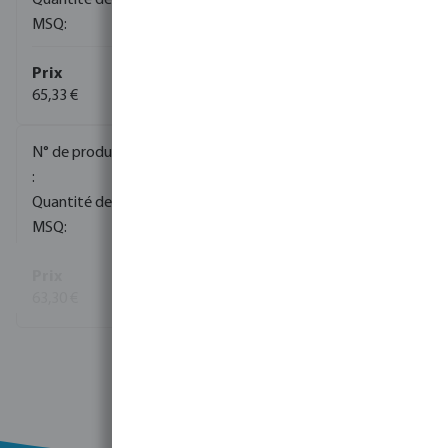
1
1
65,33 €
(412)
0090941
70
1
63,30 €
(691)
Voir plus