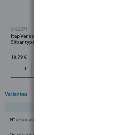
0402371
Itap Vanne à bille laiton nickelé 1/4" filetage femelle
50bar type 092
10,79 €
Variantes
0090940